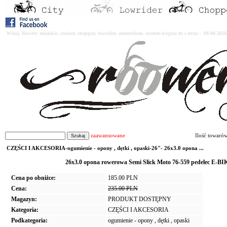
Witaj. Rowery miejskie, cruiser, chopper, lowrider, amsterdam, custom kupisz tu i teraz : 08-08-2
zaawansowane
Ilość towaró
CZĘŚCI I AKCESORIA-ogumienie - opony , dętki , opaski-26"- 26x3.0 opona ...
26x3.0 opona rowerowa Semi Slick Moto 76-559 pedelec E-B
Cena po obniżce:
185.00 PLN
Cena:
235.00 PLN
Magazyn:
PRODUKT DOSTĘPNY
Kategoria:
CZĘŚCI I AKCESORIA
Podkategoria:
ogumienie - opony , dętki , opaski