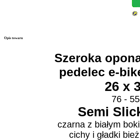
Opis towaru
Szeroka opon
pedelec e-bik
26 x 3
76 - 5
Semi Slic
czarna z białym bok
cichy i gładki bież