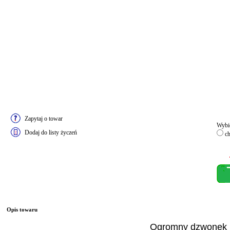
Zapytaj o towar
Wybie
Dodaj do listy życzeń
c
Opis towaru
Ogromny dzwonek