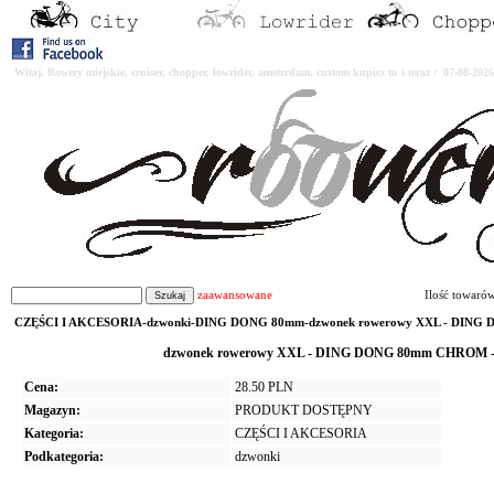
Witaj. Rowery miejskie, cruiser, chopper, lowrider, amsterdam, custom kupisz tu i teraz : 07-08-2
zaawansowane
Ilość towaró
CZĘŚCI I AKCESORIA-dzwonki-DING DONG 80mm-dzwonek rowerowy XXL - DING D
dzwonek rowerowy XXL - DING DONG 80mm CHROM - P
Cena:
28.50 PLN
Magazyn:
PRODUKT DOSTĘPNY
Kategoria:
CZĘŚCI I AKCESORIA
Podkategoria:
dzwonki