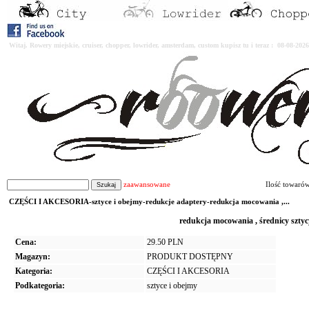
Witaj. Rowery miejskie, cruiser, chopper, lowrider, amsterdam, custom kupisz tu i teraz : 08-08-2
zaawansowane
Ilość towaró
CZĘŚCI I AKCESORIA-sztyce i obejmy-redukcje adaptery-redukcja mocowania ,...
redukcja mocowania , średnicy sztyc
Cena:
29.50 PLN
Magazyn:
PRODUKT DOSTĘPNY
Kategoria:
CZĘŚCI I AKCESORIA
Podkategoria:
sztyce i obejmy