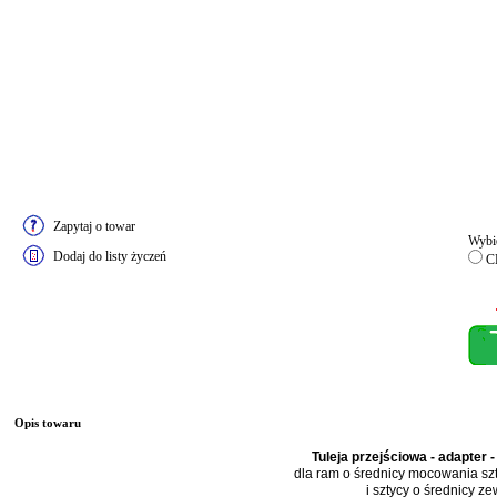
Zapytaj o towar
Wybie
Dodaj do listy życzeń
C
Opis towaru
Tuleja przejściowa - adapter 
dla ram o średnicy mocowania s
i sztycy o średnicy ze