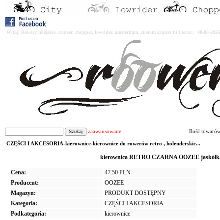
Witaj. Rowery miejskie, cruiser, chopper, lowrider, amsterdam, custom kupisz tu i teraz : 08-08-2
zaawansowane
Ilość towaró
CZĘŚCI I AKCESORIA-kierownice-kierownice do rowerów retro , holenderskic...
kierownica RETRO CZARNA OOZEE jaskółka 6
Cena:
47.50 PLN
Producent:
OOZEE
Magazyn:
PRODUKT DOSTĘPNY
Kategoria:
CZĘŚCI I AKCESORIA
Podkategoria:
kierownice