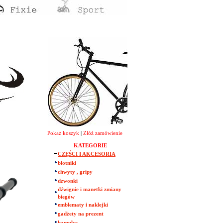
Pokaż koszyk
|
Złóż zamówienie
KATEGORIE
CZĘŚCI I AKCESORIA
błotniki
chwyty , gripy
dzwonki
dźwignie i manetki zmiany
biegów
emblematy i naklejki
gadżety na prezent
hamulce