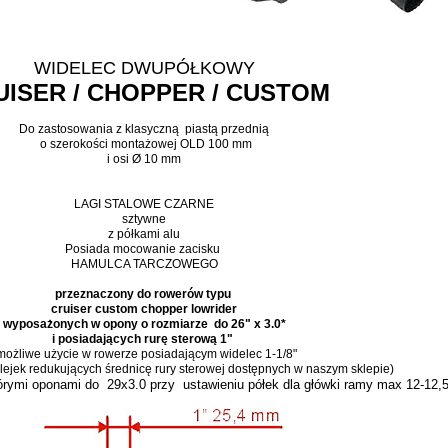
WIDELEC DWUPÓŁKOWY
UISER / CHOPPER / CUSTOM
Do zastosowania z klasyczną piastą przednią
o szerokości montażowej OLD 100 mm
i osi Ø 10 mm
LAGI STALOWE CZARNE
sztywne
z półkami alu
Posiada mocowanie zacisku
HAMULCA TARCZOWEGO
przeznaczony do rowerów typu
cruiser custom chopper lowrider
wyposażonych w opony o rozmiarze do 26" x 3.0*
i posiadających rurę sterową 1"
 możliwe użycie w rowerze posiadającym widelec 1-1/8"
lejek redukujących średnicę rury sterowej dostępnych w naszym sklepie)
órymi oponami do 29x3.0 przy ustawieniu półek dla główki ramy max 12-12,