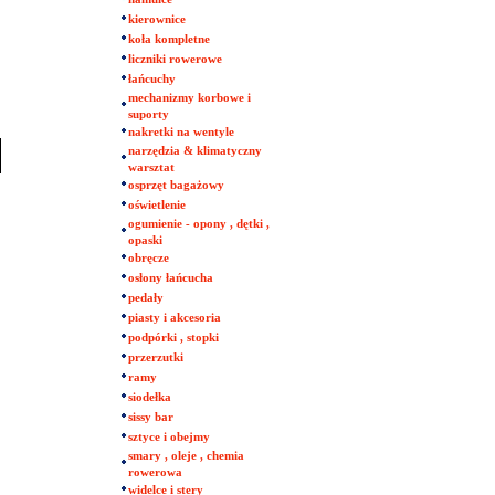
kierownice
koła kompletne
liczniki rowerowe
łańcuchy
mechanizmy korbowe i
suporty
nakretki na wentyle
narzędzia & klimatyczny
warsztat
osprzęt bagażowy
oświetlenie
ogumienie - opony , dętki ,
opaski
obręcze
osłony łańcucha
pedały
piasty i akcesoria
podpórki , stopki
przerzutki
ramy
siodełka
sissy bar
sztyce i obejmy
smary , oleje , chemia
rowerowa
widelce i stery