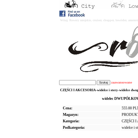
Witaj. Rowery miejskie, cruiser, chopper, lowrider, amst
zaawansowane
CZĘŚCI I AKCESORIA-widelce i stery-widelce dwu
widelec DWUPÓŁKOWY
Cena:
555.00 P
Magazyn:
PRODUK
Kategoria:
CZĘŚCI 
Podkategoria:
widelce i s