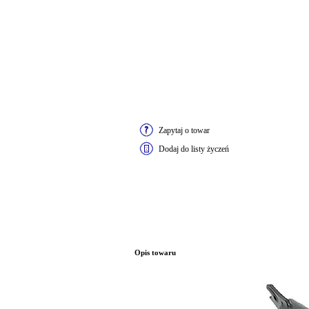
Zapytaj o towar
Dodaj do listy życzeń
Opis towaru