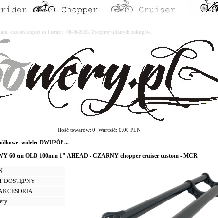
erdam, custom kupisz tu i teraz : 08-08-2026. Życzymy udanych zakupów.
Ilość towarów: 0 Wartość: 0.00 PLN
pólkowe- widelec DWUPÓŁ...
 60 cm OLD 100mm 1" AHEAD - CZARNY chopper cruiser custom - MCR
LN
T DOSTĘPNY
I AKCESORIA
tery