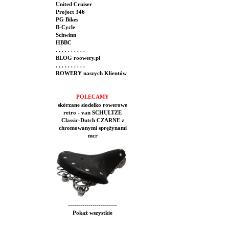
United Cruiser
Project 346
PG Bikes
B-Cycle
Schwinn
HBBC
. . . . . . . . . .
BLOG roowery.pl
. . . . . . . . . .
ROWERY naszych Klientów
POLECAMY
skórzane siodełko rowerowe
retro - van SCHULTZE
Classic-Dutch CZARNE z
chromowanymi sprężynami
mcr
------------------------
Pokaż wszystkie