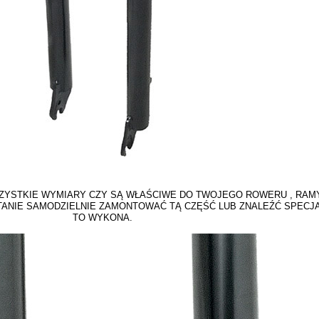
YSTKIE WYMIARY CZY SĄ WŁAŚCIWE DO TWOJEGO ROWERU , RAMY
STANIE SAMODZIELNIE ZAMONTOWAĆ TĄ CZĘŚĆ LUB ZNALEŹĆ SPECJ
TO WYKONA.