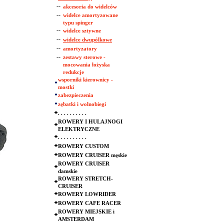
--
akcesoria do widelców
--
widelce amortyzowane
typu spinger
--
widelce sztywne
--
widelce dwupólkowe
--
amortyzatory
--
zestawy sterowe -
mocowania łożyska
redukcje
wsporniki kierownicy -
mostki
zabezpieczenia
zębatki i wolnobiegi
. . . . . . . . . .
ROWERY I HULAJNOGI
ELEKTRYCZNE
. . . . . . . . . .
ROWERY CUSTOM
ROWERY CRUISER męskie
ROWERY CRUISER
damskie
ROWERY STRETCH-
CRUISER
ROWERY LOWRIDER
ROWERY CAFE RACER
ROWERY MIEJSKIE i
AMSTERDAM