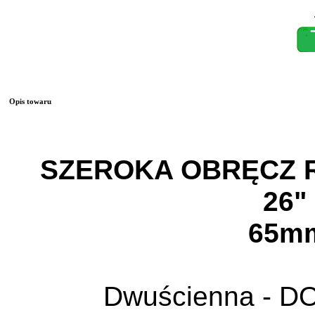
Opis towaru
SZEROKA OBRĘCZ
26"
65m
Dwuścienna - 