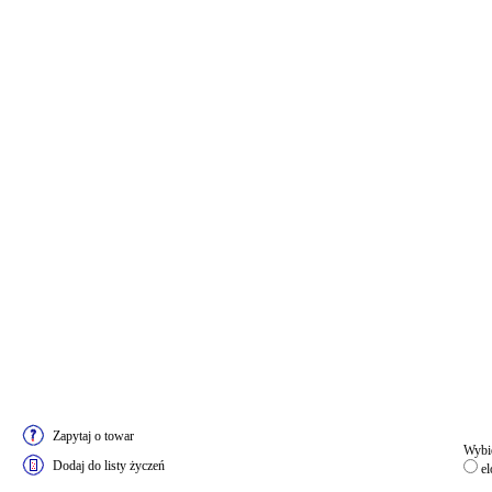
Zapytaj o towar
Wybie
Dodaj do listy życzeń
el