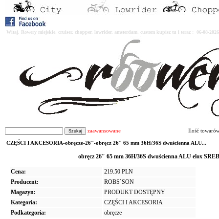
Witaj. Rowery miejskie, cruiser, chopper, lowrider, amsterdam, custom kupisz tu i teraz : 06-08-2
zaawansowane
Ilość towaró
CZĘŚCI I AKCESORIA-obręcze-26"-obręcz 26" 65 mm 36H/36S dwuścienna ALU...
obręcz 26" 65 mm 36H/36S dwuścienna ALU elox SR
Cena:
219.50 PLN
Producent:
ROBS`SON
Magazyn:
PRODUKT DOSTĘPNY
Kategoria:
CZĘŚCI I AKCESORIA
Podkategoria:
obręcze