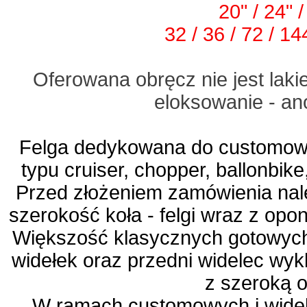
20" / 24" /
32 / 36 / 72 / 1
Oferowana obręcz nie jest lak
eloksowanie - a
Felga dedykowana do customow
typu cruiser, chopper, ballonbike,
Przed złożeniem zamówienia nal
szerokość koła - felgi wraz z opo
Większość klasycznych gotowych
widełek oraz przedni widelec wyk
z szeroką 
W ramach customowych i wide