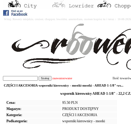
Witaj. Rowery miejskie, cruiser, chopper, lowrider, amsterdam, custom kupisz tu i teraz : 10-08-2
zaawansowane
Ilość towaró
CZĘŚCI I AKCESORIA-wsporniki kierownicy - mostki-mostki - AHEAD 1-1/8"-ws...
wspornik kierownicy AHEAD 1-1/8" - 22,2
Cena:
95.50 PLN
Magazyn:
PRODUKT DOSTĘPNY
Kategoria:
CZĘŚCI I AKCESORIA
Podkategoria:
wsporniki kierownicy - mostki