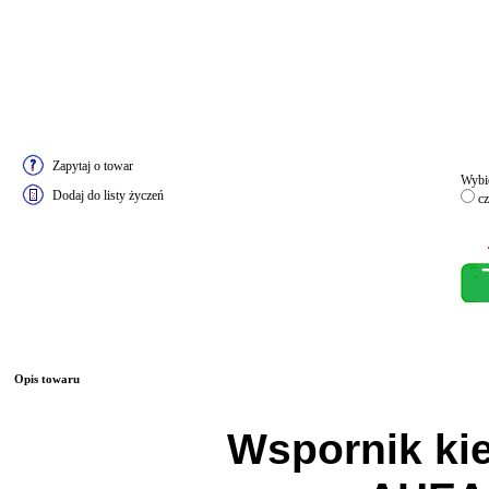
Zapytaj o towar
Wybie
Dodaj do listy życzeń
cz
Opis towaru
Wspornik ki