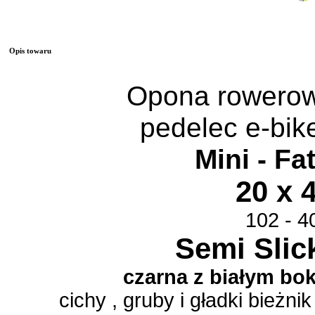
Opis towaru
Opona rowerow
pedelec e-bik
Mini - Fa
20 x 4
102 - 4
Semi Slic
czarna z białym bo
cichy , gruby i gładki bieżni