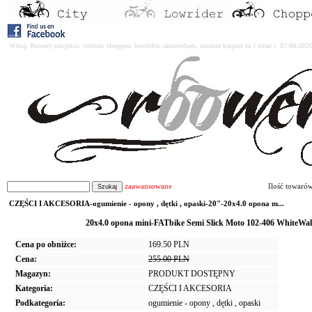
Witaj. Rowery miejskie, cruiser, chopper, lowrider, amsterdam, custom kupisz tu i teraz : 07-08-2
zaawansowane
Ilość towaró
CZĘŚCI I AKCESORIA-ogumienie - opony , dętki , opaski-20"-20x4.0 opona m...
20x4.0 opona mini-FATbike Semi Slick Moto 102-406 White
Cena po obniżce:
169.50 PLN
Cena:
255.00 PLN
Magazyn:
PRODUKT DOSTĘPNY
Kategoria:
CZĘŚCI I AKCESORIA
Podkategoria:
ogumienie - opony , dętki , opaski