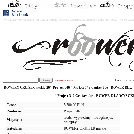
Witaj. Rowery miejskie, cruiser, chopper, lowrider, amsterdam, custom kupisz tu i teraz : 09-08-2
zaawansowane
Ilość towaró
ROWERY CRUISER męskie-26"-Project 346-` Project 346 Cruiser Joe - ROWER DL...
` Project 346 Cruiser Joe - ROWER DLA WYSOKIC
Cena:
5,500.00 PLN
Producent:
Project 346
model wyprzedany - nie będzie już
Magazyn:
dostępny
Kategoria:
ROWERY CRUISER męskie