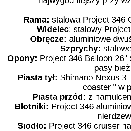
najwygodniejszy przy w
Rama:
stalowa Project 346 C
Widelec
: stalowy Projec
Obręcze:
aluminiowe dwu
Szprychy:
stalow
Opony:
Project 346 Balloon 26" 
pasy bież
Piasta tył:
Shimano Nexus 3 
coaster " w 
Piasta przód:
z hamulcem
Błotniki:
Project 346 aluminiow
nierdzew
Siodło:
Project 346 cruiser 