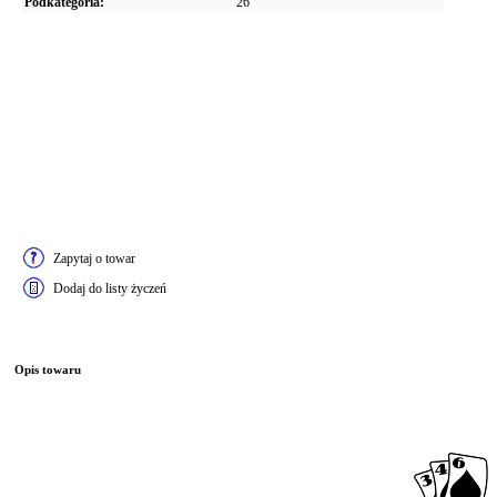
Podkategoria:
26"
Zapytaj o towar
Dodaj do listy życzeń
Opis towaru