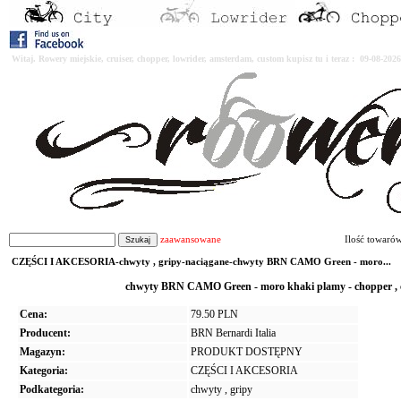
Witaj. Rowery miejskie, cruiser, chopper, lowrider, amsterdam, custom kupisz tu i teraz : 09-08-2
zaawansowane
Ilość towaró
CZĘŚCI I AKCESORIA-chwyty , gripy-naciągane-chwyty BRN CAMO Green - moro...
chwyty BRN CAMO Green - moro khaki plamy - chopper , c
Cena:
79.50 PLN
Producent:
BRN Bernardi Italia
Magazyn:
PRODUKT DOSTĘPNY
Kategoria:
CZĘŚCI I AKCESORIA
Podkategoria:
chwyty , gripy