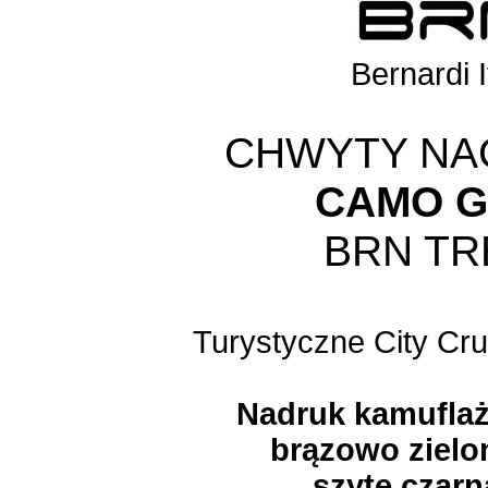
Bernardi I
CHWYTY NA
CAMO G
BRN TR
Turystyczne
City Cr
Nadruk
kamufla
brązowo zielon
szyte czarn