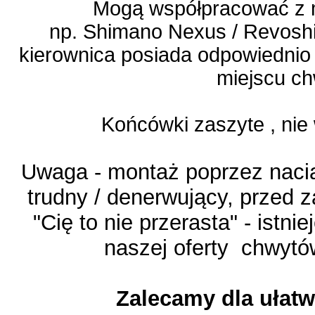
Mogą współpracować z 
np. Shimano Nexus / Revoshif
kierownica posiada odpowiednio 
miejscu ch
Końcówki zaszyte , ni
Uwaga - montaż poprzez naciąg
trudny / denerwujący, przed
"Cię to nie przerasta" - istn
naszej oferty chwytó
Zalecamy dla ułat