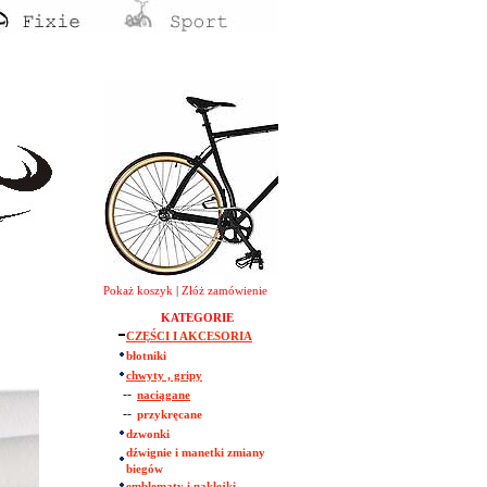
Pokaż koszyk
|
Złóż zamówienie
KATEGORIE
CZĘŚCI I AKCESORIA
błotniki
chwyty , gripy
--
naciągane
--
przykręcane
dzwonki
dźwignie i manetki zmiany
biegów
emblematy i naklejki