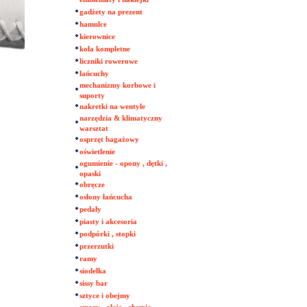
gadżety na prezent
hamulce
kierownice
koła kompletne
liczniki rowerowe
łańcuchy
mechanizmy korbowe i
suporty
nakretki na wentyle
narzędzia & klimatyczny
warsztat
osprzęt bagażowy
oświetlenie
ogumienie - opony , dętki ,
opaski
obręcze
osłony łańcucha
pedały
piasty i akcesoria
podpórki , stopki
przerzutki
ramy
siodełka
sissy bar
sztyce i obejmy