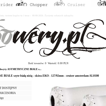
erdam, custom kupisz tu i teraz : 08-08-2026. Życzymy udanych zakupów.
Ilość towarów: 0 Wartość: 0.00 PLN
-chwyty ASYMETRYCZNE BIAŁE s...
AŁE szyte białą nicią - skóra-EKO - 127/92mm - cruiser amsterdam AL0100
T DOSTĘPNY
I AKCESORIA
ripy