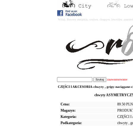
Witaj. Rowery miejskie, cruiser, chopper, lowrider, amst
zaawansowane
CZĘŚCI I AKCESORIA-chwyty , gripy-naciągane
chwyty ASYMETRYCZNE BI
Cena:
89.50 PLN
Magazyn:
PRODUK
Kategoria:
CZĘŚCI 
Podkategoria:
chwyty , g