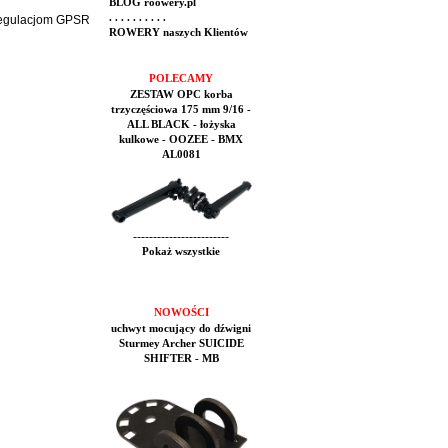
BLOG roowery.pl
. . . . . . . . . .
 regulacjom GPSR
ROWERY naszych Klientów
POLECAMY
ZESTAW OPC korba
trzyczęściowa 175 mm 9/16 -
ALL BLACK - łożyska
kulkowe - OOZEE - BMX
AL0081
------------------------
Pokaż wszystkie
NOWOŚCI
uchwyt mocujący do dźwigni
Sturmey Archer SUICIDE
SHIFTER - MB