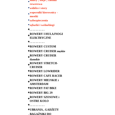
smary , oleje , chemia
rowerowa
widelce i stery
wsporniki kierownicy -
mostki
zabezpieczenia
zębatki i wolnobiegi
. . . . . . . . . .
ROWERY I HULAJNOGI
ELEKTRYCZNE
. . . . . . . . . .
ROWERY CUSTOM
ROWERY CRUISER męskie
ROWERY CRUISER
damskie
ROWERY STRETCH-
CRUISER
ROWERY LOWRIDER
ROWERY CAFE RACER
ROWERY MIEJSKIE i
AMSTERDAM
ROWERY FAT BIKE
ROWERY BIG 29
ROWERY SZOSOWE i
OSTRE KOŁO
. . . . . . . . . .
UBRANIA , GADŻETY
BAGAŻNIKI DO