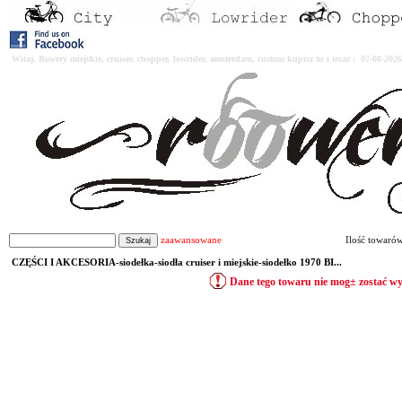
Witaj. Rowery miejskie, cruiser, chopper, lowrider, amsterdam, custom kupisz tu i teraz : 07-08-2
zaawansowane
Ilość towaró
CZĘŚCI I AKCESORIA-siodełka-siodła cruiser i miejskie-siodełko 1970 BI...
Dane tego towaru nie mog± zostać w