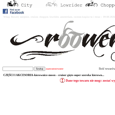
Witaj. Rowery miejskie, cruiser, chopper, lowrider, amsterdam, custom kupisz tu i teraz : 09-08-2
zaawansowane
Ilość towaró
CZĘŚCI I AKCESORIA-kierownice-moon - cruiser gięte-super szeroka kierown...
Dane tego towaru nie mog± zostać w