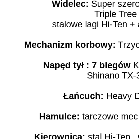
Widelec:
Super szer
Triple Tre
stalowe lagi Hi-Ten +
Mechanizm korbowy:
Trzyc
Napęd tył : 7 biegów
K
Shinano TX-
Łańcuch:
Heavy Du
Hamulce:
tarczowe mech
Kierownica:
stal Hi-Ten ,