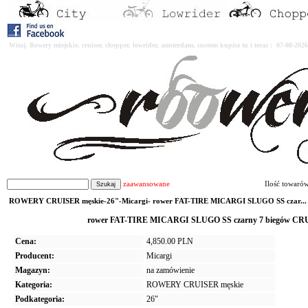
Witaj. Rowery miejskie, cruiser, chopper, lowrider, amsterdam, custom kupisz tu i teraz : 07-08-2
zaawansowane
Ilość towaró
ROWERY CRUISER męskie-26"-Micargi- rower FAT-TIRE MICARGI SLUGO SS czar...
rower FAT-TIRE MICARGI SLUGO SS czarny 7 biegów CRU
Cena:
4,850.00 PLN
Producent:
Micargi
Magazyn:
na zamówienie
Kategoria:
ROWERY CRUISER męskie
Podkategoria:
26"