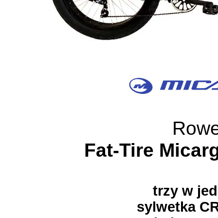
Rowe
Fat-Tire Micar
trzy w je
sylwetka C