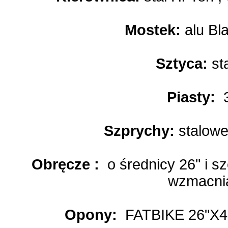
Mostek:
alu Bl
Sztyca:
st
Piasty:
Szprychy:
stalow
Obręcze :
o średnicy 26" i s
wzmacni
Opony:
FATBIKE 26"X4.0