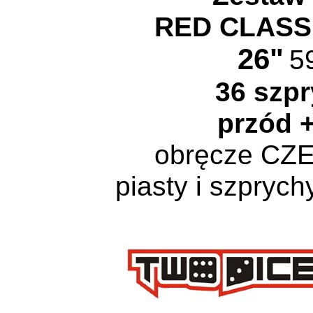
RED CLASS
26"
5
36 szp
przód +
obręcze C
piasty i szpry