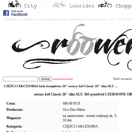
Witaj. Rowery miejskie, cruiser, chopper, lowrider, amsterdam, custom kupisz tu i teraz : 05-08-2
zaawansowane
Ilość towaró
CZĘŚCI I AKCESORIA-koła kompletne-26"-zestaw kół Classic 26" slim ALU ...
zestaw kół Classic 26" slim ALU 36S przód/tył CZERWONE O
Cena:
666.00 PLN
Producent:
Two Dice Bikes
na zamówienie - termin realizacji ok. 5-
Magazyn:
10 dni
Kategoria:
CZĘŚCI I AKCESORIA