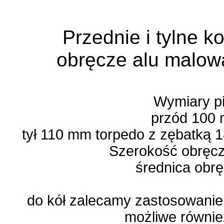
Przednie i tylne k
obręcze alu malo
Wymiary pi
przód 100
tył 110 mm torpedo z zębatką 
Szerokość obręc
średnica obrę
do kół zalecamy zastosowani
możliwe równie