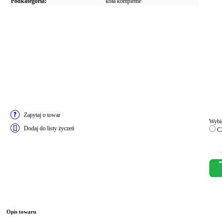
Podkategoria:
koła kompletne
Zapytaj o towar
Wybie
Dodaj do listy życzeń
CZ
Opis towaru