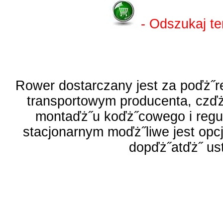
- Odszukaj te
Rower dostarczany jest za poďż˝r
transportowym producenta, czď
montaďż˝u koďż˝cowego i regul
stacjonarnym moďż˝liwe jest opcj
dopďż˝atďż˝ ust