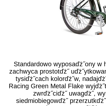
Standardowo wyposaďż˝ony w h
zachwyca prostotďż˝ uďż˝ytkowani
tysiďż˝cach kolorďż˝w, nadajďż˝
Racing Green Metal Flake wyjďż˝t
zwrďż˝ciďż˝ uwagďż˝, wys
siedmiobiegowďż˝ przerzutkďż˝