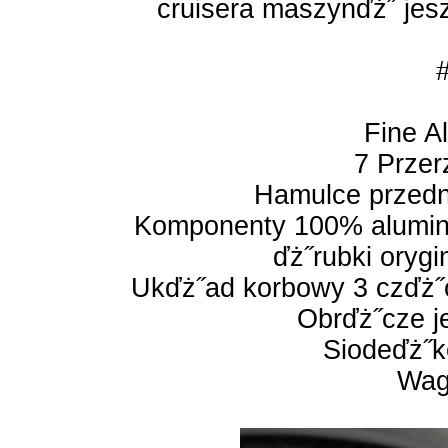
cruisera maszynďż˝ jes
Fine A
7 Przer
Hamulce przedni
Komponenty 100% alumini
ďż˝rubki oryg
Ukďż˝ad korbowy 3 czďż˝
Obrďż˝cze j
Siodeďż˝k
Wag