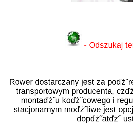
- Odszukaj te
Rower dostarczany jest za poďż˝r
transportowym producenta, czď
montaďż˝u koďż˝cowego i regul
stacjonarnym moďż˝liwe jest opcj
dopďż˝atďż˝ ust