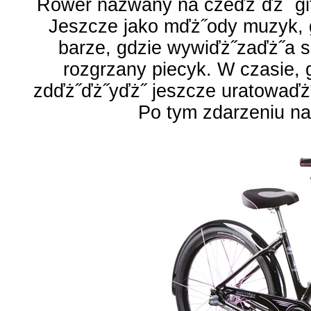
Rower nazwany na czeďż˝ďż˝ gi
Jeszcze jako mďż˝ody muzyk,
barze, gdzie wywiďż˝zaďż˝a si
rozgrzany piecyk. W czasie, g
zdďż˝ďż˝yďż˝ jeszcze uratowaďż˝ 
Po tym zdarzeniu nad