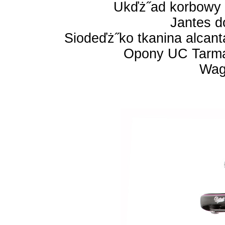
Ukďż˝ad korbowy 
Jantes d
Siodeďż˝ko tkanina alcant
Opony UC Tarmac
Wag