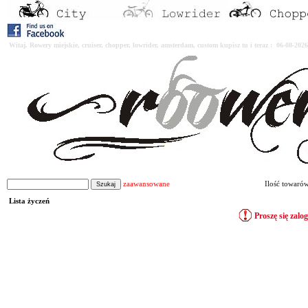
Witaj. Rowery miejskie, cruiser, chopper, lowrider, amsterdam, custom kupisz tu i teraz : 06-08-2
zaawansowane
Ilość towaró
Lista życzeń
Proszę się zalo