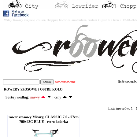
Witaj. Rowery miejskie, cruiser, chopper, lowrider, amsterdam, custom kupisz tu i teraz : 07-08-2
zaawansowane
Ilość towaró
ROWERY SZOSOWE i OSTRE KOŁO
Sortuj według:
nazwy
|
ceny
Lista towarów: 1 - 1
rower szosowy Micargi CLASSIC 7.0 - 57cm
700x23C BLUE - retro kolarka