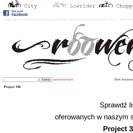
Witaj. Rowery miejskie, cruiser, chopper, lowrider, amsterdam, custom kupisz tu i teraz : 09-08-2
zaawansowane
Ilość towaró
Project 346
Sprawdź l
oferowanych w naszym s
Project 