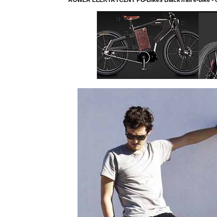
ROWER ELEKTRYCZNY PG-Bikes BlackTrail e-bike - ca