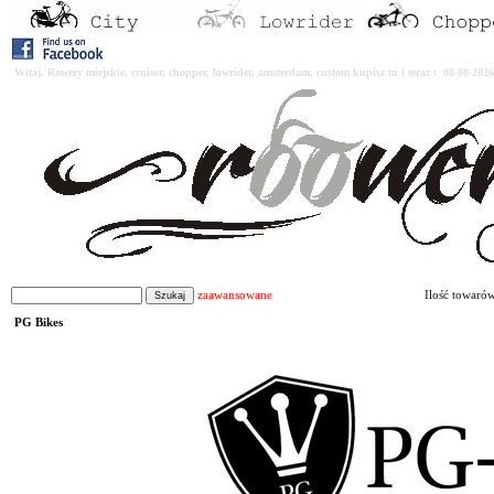
Witaj. Rowery miejskie, cruiser, chopper, lowrider, amsterdam, custom kupisz tu i teraz : 08-08-2
zaawansowane
Ilość towaró
PG Bikes