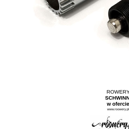
ROWER
SCHWIN
w oferci
www.roowery.pl