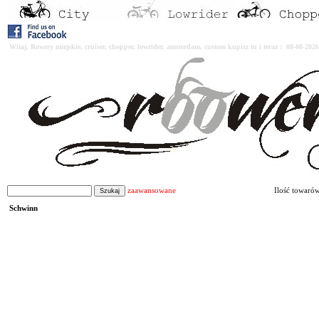
Witaj. Rowery miejskie, cruiser, chopper, lowrider, amsterdam, custom kupisz tu i teraz : 08-08-2
zaawansowane
Ilość towaró
Schwinn