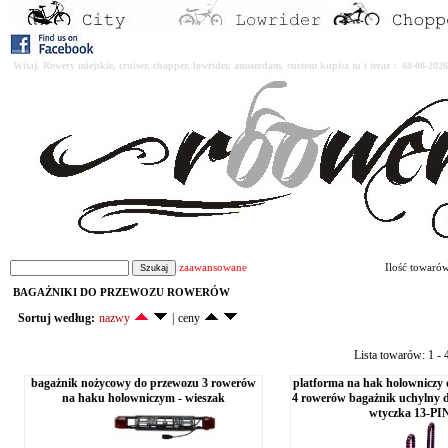
Witaj. Rowery miejskie, cruiser, chopper, lowrider, amsterdam, custom kupisz tu i teraz : 08-08-2
zaawansowane
Ilość towaró
BAGAŻNIKI DO PRZEWOZU ROWERÓW
Sortuj według:
nazwy
|
ceny
Lista towarów: 1 - 4
bagażnik nożycowy do przewozu 3 rowerów
platforma na hak holowniczy 
na haku holowniczym - wieszak
4 rowerów bagażnik uchylny 
wtyczka 13-PI