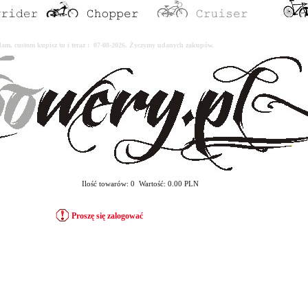
erdam, custom kupisz tu i teraz : 07-08-2026. Życzymy udanych zakupów.
Ilość towarów: 0 Wartość: 0.00 PLN
Proszę się zalogować