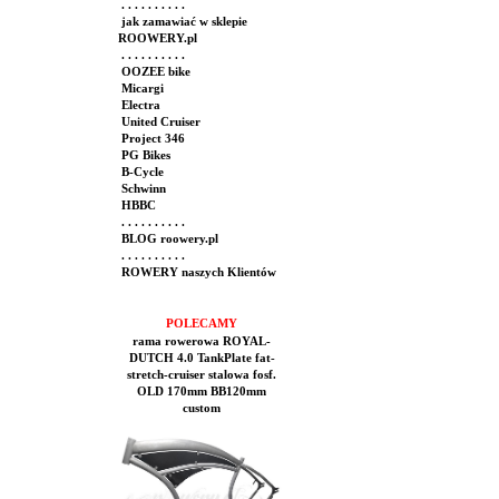
. . . . . . . . . .
jak zamawiać w sklepie
ROOWERY.pl
. . . . . . . . . .
OOZEE bike
Micargi
Electra
United Cruiser
Project 346
PG Bikes
B-Cycle
Schwinn
HBBC
. . . . . . . . . .
BLOG roowery.pl
. . . . . . . . . .
ROWERY naszych Klientów
POLECAMY
rama rowerowa ROYAL-
DUTCH 4.0 TankPlate fat-
stretch-cruiser stalowa fosf.
OLD 170mm BB120mm
custom