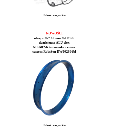
------------------------
Pokaż wszystkie
NOWOŚCI
obręcz 26" 80 mm 36H/36S
dwuścienna ALU elox
NIEBIESKA - szeroka cruiser
custom RobsSon DW802636bl
------------------------
Pokaż wszystkie