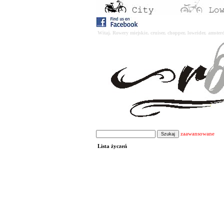
Witaj. Rowery miejskie, cruiser, chopper, lowrider, amst
zaawansowane
Lista życzeń