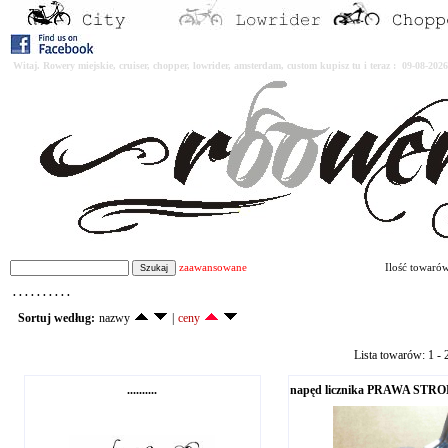
Witaj. Rowery miejskie, cruiser, chopper, lowrider, amsterdam, custom kupisz tu i teraz : 09-08-2
zaawansowane
Ilość towaró
. . . . . . . . . .
Sortuj według:
nazwy
|
ceny
Lista towarów: 1 - 2
..........
napęd licznika PRAWA STRO