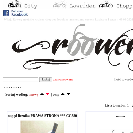
Witaj. Rowery miejskie, cruiser, chopper, lowrider, amsterdam, custom kupisz tu i teraz : 06-08-2
zaawansowane
Ilość towaró
. . . . . . . . . .
Sortuj według:
nazwy
|
ceny
Lista towarów: 1 - 2
napęd licznika PRAWA STRONA *** CC880
..........