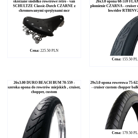
skórzane siodełko rowerowe retro - van
26x3.0 opona 68-559 FLA
SCHULTZE Classic-Dutch CZARNE z
płomienie CZARNA - cruiser 
chromowanymi sprężynami mcr
lowrider RTBINV
Cena:
225.50 PLN
Cena:
155.50 P
26x3.00 DURO BEACH BUM 70-559 -
29x3.0 opona rowerowa 75-
szeroka opona do rowerów miejskich , cruiser,
- cruiser custom chopper ba
chopper, custom
Cena:
179.50 P