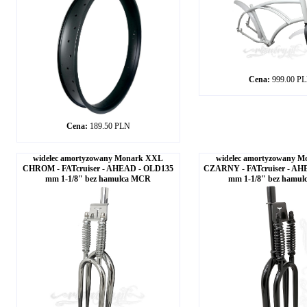
Cena:
999.00 P
Cena:
189.50 PLN
widelec amortyzowany Monark XXL
widelec amortyzowany 
CHROM - FATcruiser - AHEAD - OLD135
CZARNY - FATcruiser - AH
mm 1-1/8" bez hamulca MCR
mm 1-1/8" bez hamu