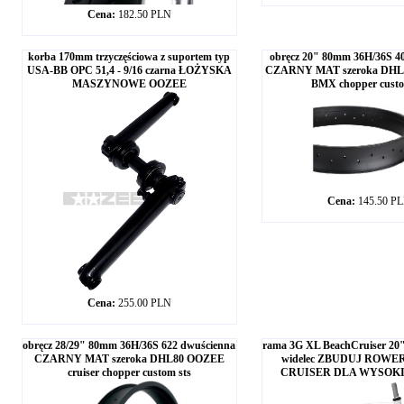
Cena:
182.50 PLN
korba 170mm trzyczęściowa z suportem typ
obręcz 20" 80mm 36H/36S 4
USA-BB OPC 51,4 - 9/16 czarna ŁOŻYSKA
CZARNY MAT szeroka DHL8
MASZYNOWE OOZEE
BMX chopper custo
Cena:
145.50 P
Cena:
255.00 PLN
obręcz 28/29" 80mm 36H/36S 622 dwuścienna
rama 3G XL BeachCruiser 20" a
CZARNY MAT szeroka DHL80 OOZEE
widelec ZBUDUJ ROW
cruiser chopper custom sts
CRUISER DLA WYSOKI