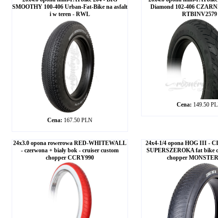
SMOOTHY 100-406 Urban-Fat-Bike na asfalt
Diamond 102-406 CZARN
i w teren - RWL
RTBINV2579
Cena:
149.50 P
Cena:
167.50 PLN
24x3.0 opona rowerowa RED-WHITEWALL
24x4-1/4 opona HOG III -
- czerwona + biały bok - cruiser custom
SUPERSZEROKA fat bike cr
chopper CCRY990
chopper MONSTER