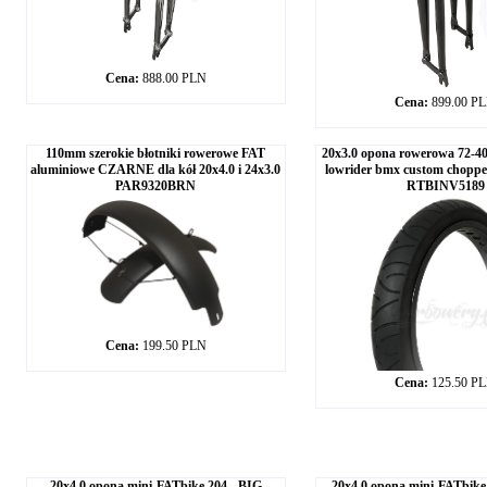
Cena:
888.00 PLN
Cena:
899.00 P
110mm szerokie błotniki rowerowe FAT
20x3.0 opona rowerowa 72-4
aluminiowe CZARNE dla kół 20x4.0 i 24x3.0
lowrider bmx custom choppe
PAR9320BRN
RTBINV5189
Cena:
199.50 PLN
Cena:
125.50 P
20x4.0 opona mini-FATbike 204 - BIG
20x4.0 opona mini-FATbik