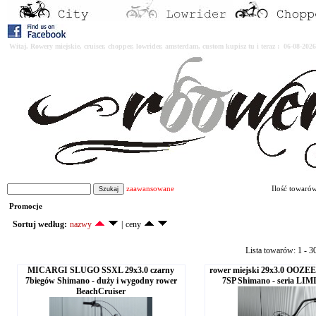
Witaj. Rowery miejskie, cruiser, chopper, lowrider, amsterdam, custom kupisz tu i teraz : 06-08-2
zaawansowane
Ilość towaró
Promocje
Sortuj według:
nazwy
|
ceny
Lista towarów: 1 - 3
MICARGI SLUGO SSXL 29x3.0 czarny
rower miejski 29x3.0 OOZEE
7biegów Shimano - duży i wygodny rower
7SP Shimano - seria L
BeachCruiser