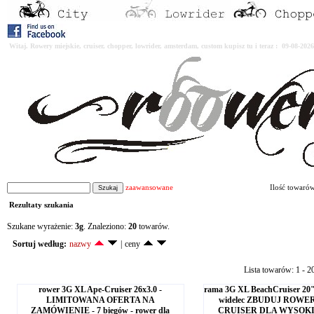
Witaj. Rowery miejskie, cruiser, chopper, lowrider, amsterdam, custom kupisz tu i teraz : 09-08-2
zaawansowane
Ilość towaró
Rezultaty szukania
Szukane wyrażenie:
3g
. Znaleziono:
20
towarów.
Sortuj według:
nazwy
|
ceny
Lista towarów: 1 - 2
rower 3G XL Ape-Cruiser 26x3.0 -
rama 3G XL BeachCruiser 20" a
LIMITOWANA OFERTA NA
widelec ZBUDUJ ROW
ZAMÓWIENIE - 7 biegów - rower dla
CRUISER DLA WYSOKI