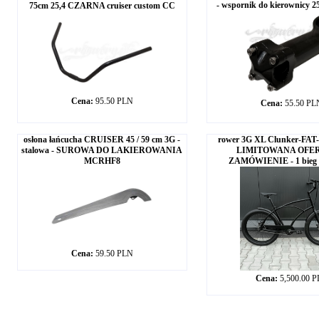
- wspornik do kierownicy
75cm 25,4 CZARNA cruiser custom CC
Cena:
95.50 PLN
Cena:
55.50 PL
osłona łańcucha CRUISER 45 / 59 cm 3G -
rower 3G XL Clunker-FAT-B
stalowa - SUROWA DO LAKIEROWANIA
LIMITOWANA OFE
MCRHF8
ZAMÓWIENIE - 1 bieg /
Cena:
59.50 PLN
Cena:
5,500.00 