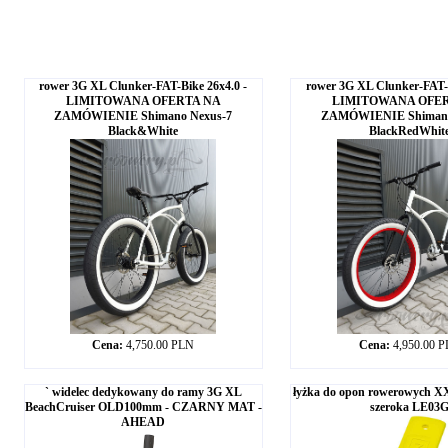
rower 3G XL Clunker-FAT-Bike 26x4.0 -
rower 3G XL Clunker-FAT-B
LIMITOWANA OFERTA NA
LIMITOWANA OFE
ZAMÓWIENIE Shimano Nexus-7
ZAMÓWIENIE Shimano
Black&White
BlackRedWhit
Cena:
4,750.00 PLN
Cena:
4,950.00 
` widelec dedykowany do ramy 3G XL
łyżka do opon rowerowych X
BeachCruiser OLD100mm - CZARNY MAT -
szeroka LE03
AHEAD