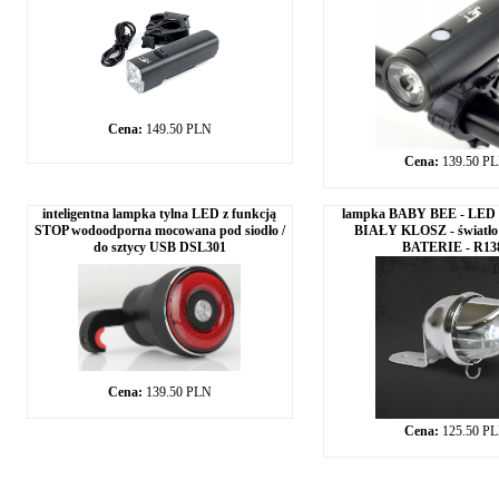
Cena:
149.50 PLN
Cena:
139.50 P
inteligentna lampka tylna LED z funkcją
lampka BABY BEE - LED
STOP wodoodporna mocowana pod siodło /
BIAŁY KLOSZ - światło 
do sztycy USB DSL301
BATERIE - R13
Cena:
139.50 PLN
Cena:
125.50 P