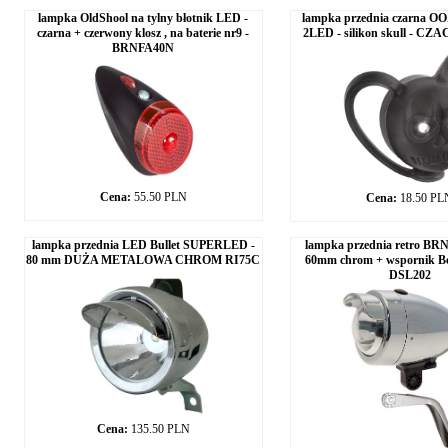
lampka OldShool na tylny błotnik LED -
lampka przednia czarna O
czarna + czerwony klosz , na baterie nr9 -
2LED - silikon skull - CZ
BRNFA40N
Cena:
55.50 PLN
Cena:
18.50 PL
lampka przednia LED Bullet SUPERLED -
lampka przednia retro BRN
80 mm DUŻA METALOWA CHROM RI75C
60mm chrom + wspornik Ber
DSL202
Cena:
135.50 PLN