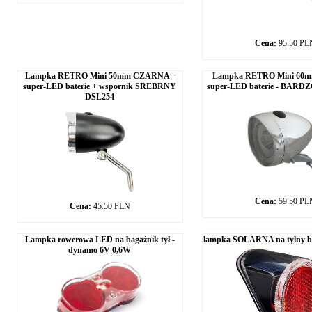
Cena:
95.50 PL
Lampka RETRO Mini 50mm CZARNA -
Lampka RETRO Mini 60
super-LED baterie + wspornik SREBRNY
super-LED baterie - BAR
DSL254
Cena:
59.50 PL
Cena:
45.50 PLN
Lampka rowerowa LED na bagażnik tył -
lampka SOLARNA na tylny bł
dynamo 6V 0,6W