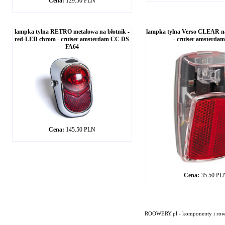
Cena:
129.50 PLN
lampka tylna RETRO metalowa na błotnik -
lampka tylna Verso CLEAR na
red-LED chrom - cruiser amsterdam CC DS
- cruiser amsterda
FA64
Cena:
145.50 PLN
Cena:
35.50 PL
ROOWERY.pl - komponenty i rowery