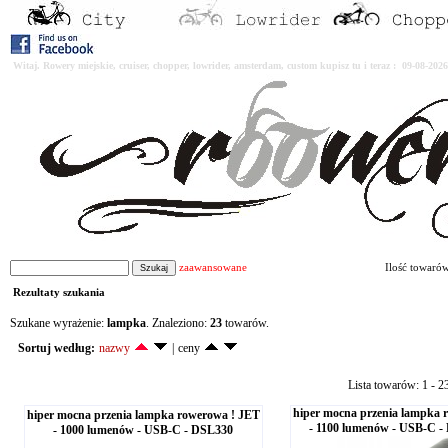
Witaj. Rowery miejskie, cruiser, chopper, lowrider, amsterdam, custom kupisz tu i teraz : 09-08-2
zaawansowane
Ilość towaró
Rezultaty szukania
Szukane wyrażenie:
lampka
. Znaleziono:
23
towarów.
Sortuj według:
nazwy
|
ceny
Lista towarów: 1 - 2
hiper mocna przenia lampka 
hiper mocna przenia lampka rowerowa ! JET
- 1100 lumenów - USB-C 
- 1000 lumenów - USB-C - DSL330