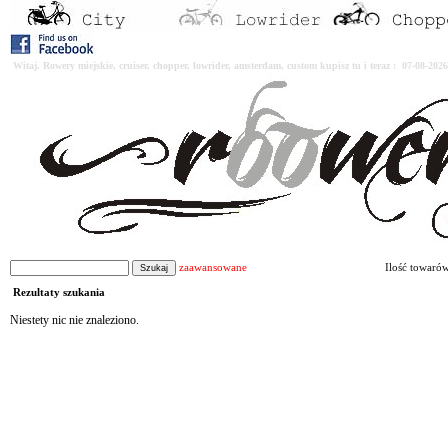
Witaj. Rowery miejskie, cruiser, chopper, lowrider, amsterdam, custom kupisz tu i teraz : 07-08-2
zaawansowane
Ilość towaró
Rezultaty szukania
Niestety nic nie znaleziono.