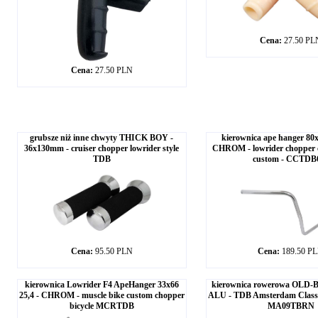
Cena:
27.50 PL
Cena:
27.50 PLN
grubsze niż inne chwyty THICK BOY -
kierownica ape hanger 80x
36x130mm - cruiser chopper lowrider style
CHROM - lowrider chopper c
TDB
custom - CCTDB
Cena:
95.50 PLN
Cena:
189.50 P
kierownica Lowrider F4 ApeHanger 33x66
kierownica rowerowa OLD-Bi
25,4 - CHROM - muscle bike custom chopper
ALU - TDB Amsterdam Class
bicycle MCRTDB
MA09TBRN