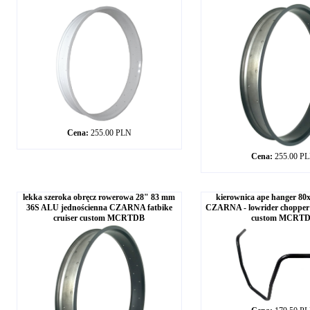
Cena:
255.00 PLN
Cena:
255.00 P
lekka szeroka obręcz rowerowa 28" 83 mm
kierownica ape hanger 80x
36S ALU jednościenna CZARNA fatbike
CZARNA - lowrider chopper c
cruiser custom MCRTDB
custom MCRT