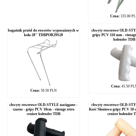
Cena:
335.00 P
bagażnik przód do rowerów wyposażonych w
chwyty rowerowe OLD-STY
koła 28" TDBPOR29S28
gripy PCV 110 mm - vintage 
holender TDB
Cena:
45.50 PL
Cena:
59.50 PLN
chwyty rowerowe OLD-STYLE naciągane -
chwyty rowerowe OLD-STY
czarne - gripy PCV 10cm - vintage retro
Kość Słoniowa gripy PCV 10 c
cruiser holender TDB
cruiser holender