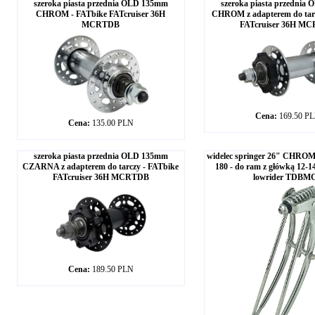
szeroka piasta przednia OLD 135mm
szeroka piasta przednia
CHROM - FATbike FATcruiser 36H
CHROM z adapterem do tarc
MCRTDB
FATcruiser 36H M
Cena:
169.50 P
Cena:
135.00 PLN
szeroka piasta przednia OLD 135mm
widelec springer 26" CHROM 
CZARNA z adapterem do tarczy - FATbike
180 - do ram z główką 12-14
FATcruiser 36H MCRTDB
lowrider TDBM
Cena:
189.50 PLN