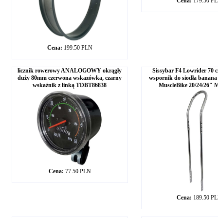
Cena:
179.50 P
Cena:
199.50 PLN
licznik rowerowy ANALOGOWY okrągły
Sissybar F4 Lowrider 7
duży 80mm czerwona wskazówka, czarny
wspornik do siodła banana
wskaźnik z linką TDBT86838
MuscleBike 20/24/26
Cena:
77.50 PLN
Cena:
189.50 P