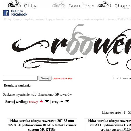
Witaj. Rowery miejskie, cruiser, chopper, lowrider, amsterdam, custom kupisz tu i teraz : 09-08-2
zaawansowane
Ilość towaró
Rezultaty szukania
Szukane wyrażenie:
tdb
. Znaleziono:
59
towarów.
Sortuj według:
nazwy
|
ceny
Lista towarów: 1 - 5
lekka szeroka obręcz rowerowa 26" 83 mm
lekka szeroka obręcz rower
36S ALU jednościenna BIAŁA fatbike cruiser
36S ALU jednościenna CZ
custom MCRTDB
cruiser custom M