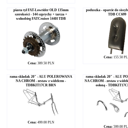
piasta tył FAT-Lowrider OLD 135mm
poduszka - oparcie do sissyba
szerokości - 144 szprychy + tarcza +
TDB CC699
wolnobieg FATCruiser 144H TDB
Cena:
155.50 P
Cena:
389.50 PLN
rama składak 20" - ALU POLEROWANA
rama składak 20" - ALU
NA CHROM - zestaw z widelcem -
NA CHROM - zestaw z widelc
TDBKIT17CR BRN
osłoną - TDBKIT17
Cena:
499.00 PLN
Cena:
599.00 P