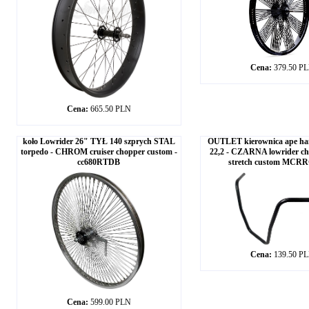
Cena:
379.50 P
Cena:
665.50 PLN
koło Lowrider 26" TYŁ 140 szprych STAL
OUTLET kierownica ape ha
torpedo - CHROM cruiser chopper custom -
22,2 - CZARNA lowrider ch
cc680RTDB
stretch custom MC
Cena:
139.50 P
Cena:
599.00 PLN