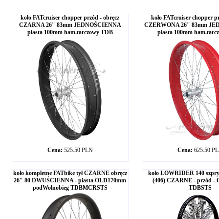
koło FATcruiser chopper przód - obręcz
koło FATcruiser chopper pr
CZARNA 26" 83mm JEDNOŚCIENNA
CZERWONA 26" 83mm JE
piasta 100mm ham.tarczowy TDB
piasta 100mm ham.tar
Cena:
525.50 PLN
Cena:
625.50 P
koło kompletne FATbike tył CZARNE obręcz
koło LOWRIDER 140 szpry
26" 80 DWUŚCIENNA - piasta OLD170mm
(406) CZARNE - przód 
podWolnobieg TDBMCRSTS
TDBSTS