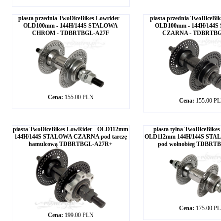
piasta przednia TwoDiceBikes Lowrider -
piasta przednia TwoDiceBik
OLD100mm - 144H/144S STALOWA
OLD100mm - 144H/144
CHROM - TDBRTBGL-A27F
CZARNA - TDBRTBG
Cena:
155.00 PLN
Cena:
155.00 P
piasta TwoDiceBikes LowRider - OLD112mm
piasta tylna TwoDiceBikes
144H/144S STALOWA CZARNA pod tarczę
OLD112mm 144H/144S ST
hamulcową TDBRTBGL-A27R+
pod wolnobieg TDBRT
Cena:
175.00 P
Cena:
199.00 PLN