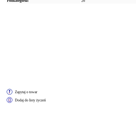
Podkategoria:
26"
Zapytaj o towar
Dodaj do listy życzeń