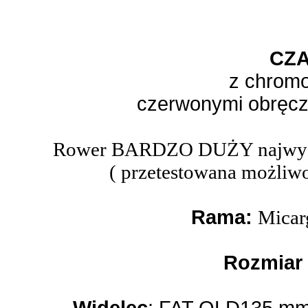
CZ
z chromo
czerwonymi obręcz
Rower BARDZO DUŻY najwygod
( przetestowana możliwo
Rama:
Micar
Rozmiar