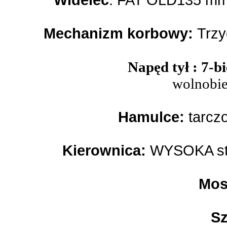
Widelec
: FAT OLD135 mm
Mechanizm korbowy:
Trzy
Napęd tył : 7
wolnobi
Hamulce:
tarczo
Kierownica:
WYSOKA st
Mos
Sz