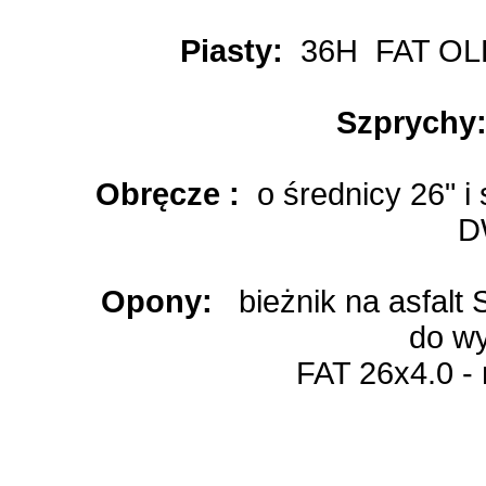
Piasty:
36H FAT OLD
Szprychy
Obręcze :
o średnicy 26" 
D
Opony:
bieżnik na asfalt S
do w
FAT 26x4.0 - 