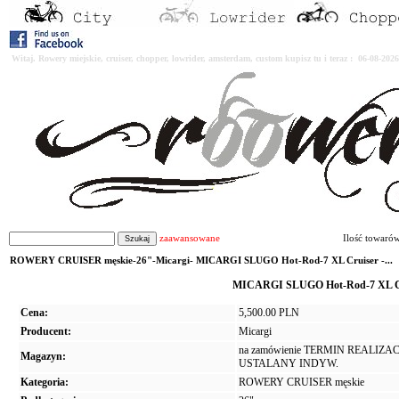
Witaj. Rowery miejskie, cruiser, chopper, lowrider, amsterdam, custom kupisz tu i teraz : 06-08-2
zaawansowane
Ilość towaró
ROWERY CRUISER męskie-26"-Micargi- MICARGI SLUGO Hot-Rod-7 XL Cruiser -...
MICARGI SLUGO Hot-Rod-7 XL Cruis
Cena:
5,500.00 PLN
Producent:
Micargi
na zamówienie TERMIN REALIZAC
Magazyn:
USTALANY INDYW.
Kategoria:
ROWERY CRUISER męskie