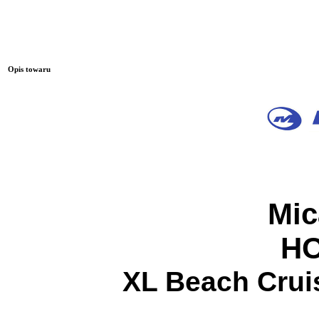
Opis towaru
Mic
H
XL Beach Cruis