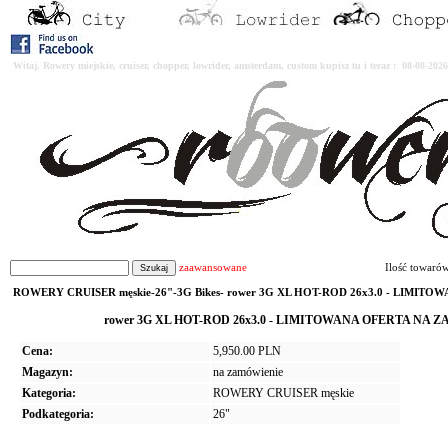
Witaj. Rowery miejskie, cruiser, chopper, lowrider, amsterdam, custom kupisz tu i teraz : 08-08-2
zaawansowane
Ilość towaró
ROWERY CRUISER męskie-26"-3G Bikes- rower 3G XL HOT-ROD 26x3.0 - LIMITOWA
rower 3G XL HOT-ROD 26x3.0 - LIMITOWANA OFERTA NA ZAMÓW
Cena:
5,950.00 PLN
Magazyn:
na zamówienie
Kategoria:
ROWERY CRUISER męskie
Podkategoria:
26"