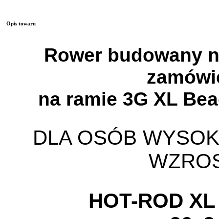
Opis towaru
Rower budowany n
zamówi
na ramie 3G XL Bea
DLA OSÓB WYSOKI
WZRO
HOT-ROD XL