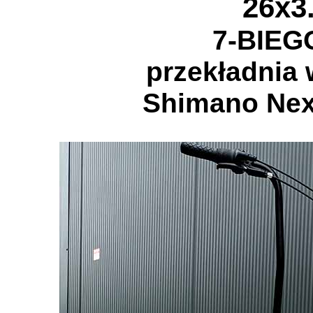
26x3
7
-BIE
przekładnia 
Shimano Nex