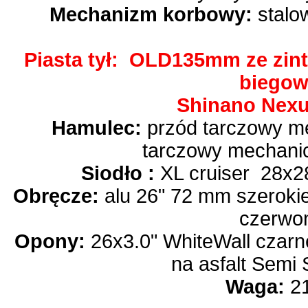
Mechanizm korbowy:
stalo
Piasta tył: OLD135mm ze zint
biego
Shinano Nexus
Hamulec:
przód tarczowy me
tarczowy mechani
Siodło :
XL cruiser 28x2
Obręcze:
alu 26" 72 mm szerok
czerwo
Opony:
26x3.0" WhiteWall czarn
na asfalt Semi 
Waga:
21