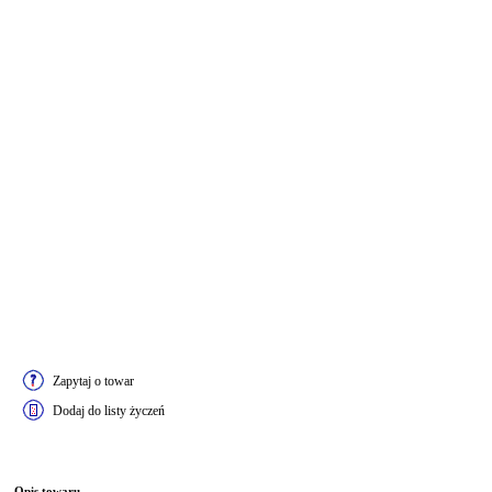
Zapytaj o towar
Dodaj do listy życzeń
Opis towaru