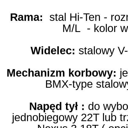
Rama:
stal Hi-Ten - roz
M/L - kolor w
Widelec:
stalowy V
Mechanizm korbowy:
je
BMX-type stalo
Napęd tył :
do wybor
jednobiegowy 22T lub t