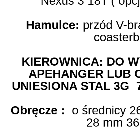
Nexus 3 18T ( opcj
Hamulce:
przód V-bra
coasterb
KIEROWNICA: DO 
APEHANGER LUB 
UNIESIONA STAL 3G 
Obręcze :
o średnicy 26
28 mm 36