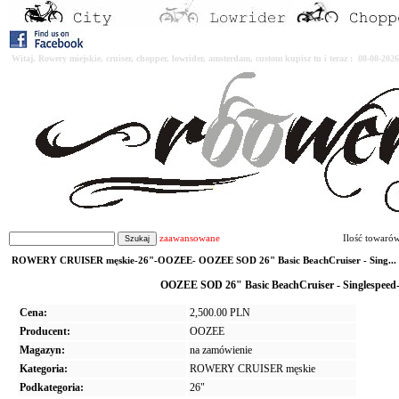
Witaj. Rowery miejskie, cruiser, chopper, lowrider, amsterdam, custom kupisz tu i teraz : 08-08-2
zaawansowane
Ilość towaró
ROWERY CRUISER męskie-26"-OOZEE- OOZEE SOD 26" Basic BeachCruiser - Sing...
OOZEE SOD 26" Basic BeachCruiser - Singlespeed-
Cena:
2,500.00 PLN
Producent:
OOZEE
Magazyn:
na zamówienie
Kategoria:
ROWERY CRUISER męskie
Podkategoria:
26"