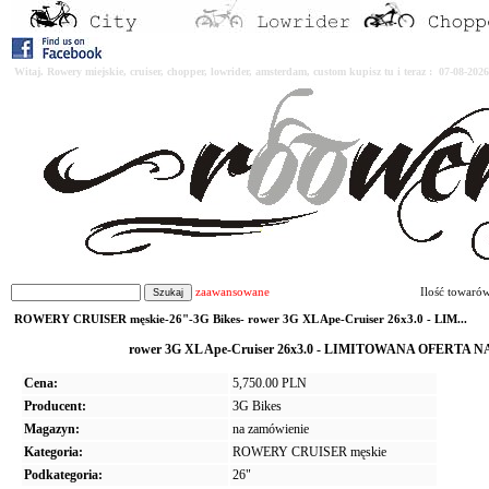
Witaj. Rowery miejskie, cruiser, chopper, lowrider, amsterdam, custom kupisz tu i teraz : 07-08-2
zaawansowane
Ilość towaró
ROWERY CRUISER męskie-26"-3G Bikes- rower 3G XL Ape-Cruiser 26x3.0 - LIM...
rower 3G XL Ape-Cruiser 26x3.0 - LIMITOWANA OFERTA NA 
Cena:
5,750.00 PLN
Producent:
3G Bikes
Magazyn:
na zamówienie
Kategoria:
ROWERY CRUISER męskie
Podkategoria:
26"