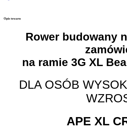
Opis towaru
Rower budowany n
zamówi
na ramie 3G XL Bea
DLA OSÓB WYSOKI
WZRO
APE XL C