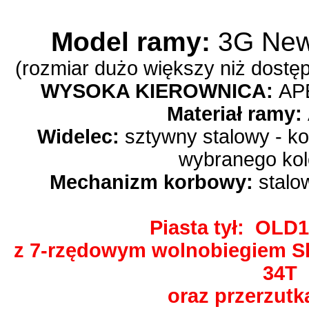
Model ramy:
3G Newp
(rozmiar dużo większy niż dostęp
WYSOKA KIEROWNICA:
AP
Materiał ramy:
Widelec:
sztywny stalowy - ko
wybranego kol
Mechanizm korbowy:
stalo
Piasta tył: OL
z 7-rzędowym wolnobiegiem S
34T
oraz przerzutk