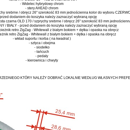
- Widelec hybrydowy chrom
- stery AHEAD chrom
prychy srebrne / obręcz 26" szerokość 83 mm jednościenna kolor do wyboru CZER
 przed dodaniem do koszyka należy zaznaczyć wybraną opcję
iasta czarna OLD 170 / szprychy srebrne / obręcz 26" szerokość 83 mm jednościenn
/ BIAŁY - przed dodaniem do koszyka należy zaznaczyć wybraną opcję
bieżnik retro ZigZag - Whitewall z białym bokiem + dętka i opaska na obręcz
ieżnik retro ZigZag - Whitewall z białym bokiem + dętka i opaska na obręcz
- wkład suportu i korba ( na kwadrat )
- sztyca i obejma
- siodełko
- łańcuch
- pedały
- kierownica i chwyty
PRZEDNIEGO KTÓRY NALEŻY DOBRAĆ LOKALNIE WEDŁUG WŁASNYCH PREF