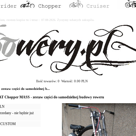
erdam, custom kupisz tu i teraz : 07-08-2026. Życzymy udanych zakupów.
Ilość towarów: 0 Wartość: 0.00 PLN
aw części do samodzielnej b...
T Chopper MASS - zestaw części do samodzielnej budowy roweru
PLN
zedany - nie będzie już
 CUSTOM