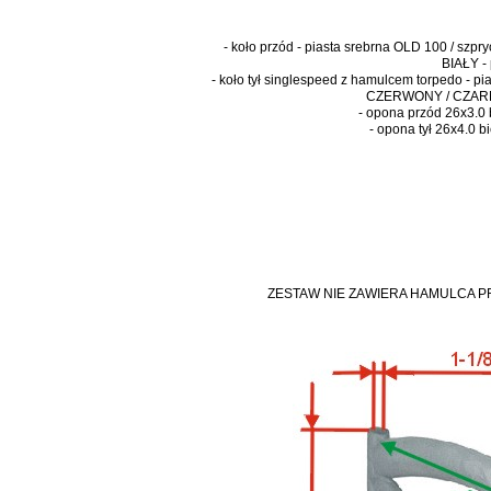
- koło przód - piasta srebrna OLD 100 / sz
BIAŁY -
- koło tył singlespeed z hamulcem torpedo - p
CZERWONY / CZARNY 
- opona przód 26x3.0 
- opona tył 26x4.0 b
ZESTAW NIE ZAWIERA HAMULCA 