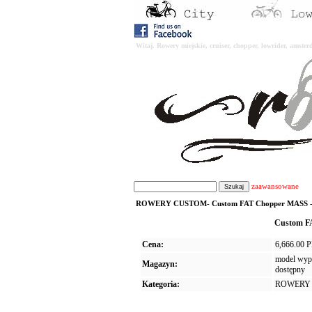
Witaj. Rowery miejskie, cruiser, chopper, lowrider, amst
zaawansowane
ROWERY CUSTOM- Custom FAT Chopper MASS - zest
Custom FA
Cena:
6,666.00 
model wypr
Magazyn:
dostępny
Kategoria:
ROWERY