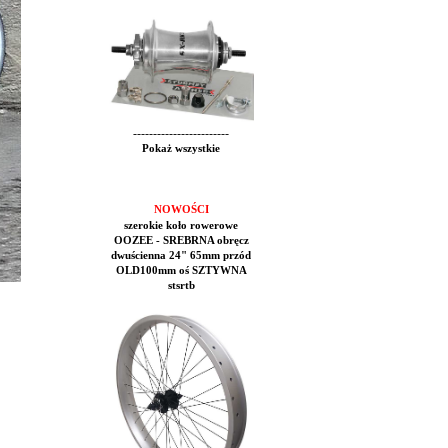
------------------------
Pokaż wszystkie
NOWOŚCI
szerokie koło rowerowe
OOZEE - SREBRNA obręcz
dwuścienna 24" 65mm przód
OLD100mm oś SZTYWNA
stsrtb