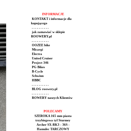
INFORMACJE
KONTAKT i informacje dla
kupującego
. . . . . . . . . .
jak zamawiać w sklepie
ROOWERY.pl
. . . . . . . . . .
OOZEE bike
Micargi
Electra
United Cruiser
Project 346
PG Bikes
B-Cycle
Schwinn
HBBC
. . . . . . . . . .
BLOG roowery.pl
. . . . . . . . . .
ROWERY naszych Klientów
POLECAMY
SZEROKA 165 mm piasta
trzybiegowa tył Sturmey
Archer SX-RK3 - 36S -
Hamulec TARCZOWY