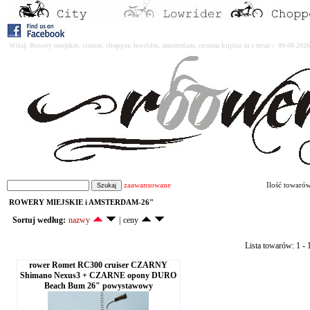
Witaj. Rowery miejskie, cruiser, chopper, lowrider, amsterdam, custom kupisz tu i teraz : 09-08-2
zaawansowane
Ilość towaró
ROWERY MIEJSKIE i AMSTERDAM-26"
Sortuj według:
nazwy
|
ceny
Lista towarów: 1 - 1
rower Romet RC300 cruiser CZARNY
Shimano Nexus3 + CZARNE opony DURO
Beach Bum 26" powystawowy