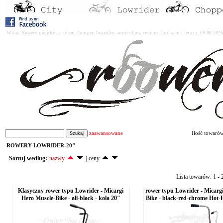
Witaj. Rowery miejskie, cruiser, chopper, lowrider, amsterdam, custom kupisz tu i teraz : 09-08-2
zaawansowane
Ilość towaró
ROWERY LOWRIDER-20"
Sortuj według:
nazwy
|
ceny
Lista towarów: 1 - 2
Klasyczny rower typu Lowrider - Micargi
rower typu Lowrider - Micarg
Hero Muscle-Bike - all-black - koła 20"
Bike - black-red-chrome Hot-