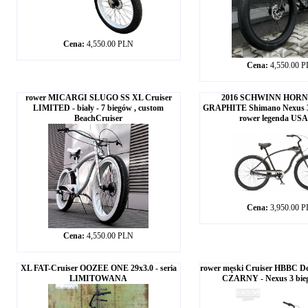
Cena:
4,550.00 PLN
Cena:
4,550.00 
rower MICARGI SLUGO SS XL Cruiser
2016 SCHWINN HORNE
LIMITED - biały - 7 biegów , custom
GRAPHITE Shimano Nexus 3 b
BeachCruiser
rower legenda USA
Cena:
3,950.00 
Cena:
4,550.00 PLN
XL FAT-Cruiser OOZEE ONE 29x3.0 - seria
rower męski Cruiser HBBC Del
LIMITOWANA
CZARNY - Nexus 3 bieg