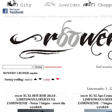
Witaj. Rowery miejskie, cruiser, chopper, lowrider, amsterdam, custom kupisz tu i teraz : 08-08-2
zaawansowane
Ilość towaró
ROWERY CRUISER męskie
Sortuj według:
nazwy
|
ceny
Lista towarów: 1 - 2
rower 3G XL HOT-ROD 26x3.0 -
rower 3G XL Ape-Cruiser
LIMITOWANA OFERTA NA
LIMITOWANA OFE
ZAMÓWIENIE - Nexus 7 biegów - rower dla
ZAMÓWIENIE - 7 biegów 
wysokich
wysokich