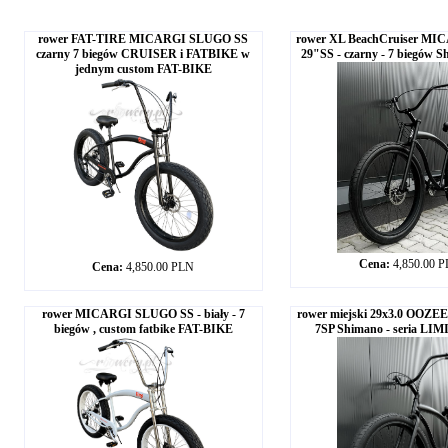
rower FAT-TIRE MICARGI SLUGO SS
rower XL BeachCruiser M
czarny 7 biegów CRUISER i FATBIKE w
29"SS - czarny - 7 biegów S
jednym custom FAT-BIKE
Cena:
4,850.00 
Cena:
4,850.00 PLN
rower MICARGI SLUGO SS - biały - 7
rower miejski 29x3.0 OOZEE
biegów , custom fatbike FAT-BIKE
7SP Shimano - seria L