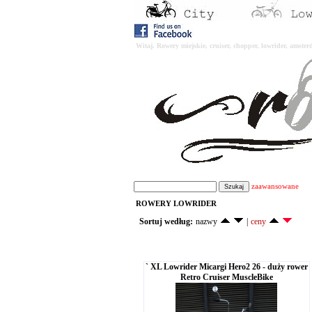
Witaj. Rowery miejskie, cruiser, chopper, lowrider, amst
zaawansowane
ROWERY LOWRIDER
Sortuj według:
nazwy
|
ceny
` XL Lowrider Micargi Hero2 26 - duży rower
Retro Cruiser MuscleBike