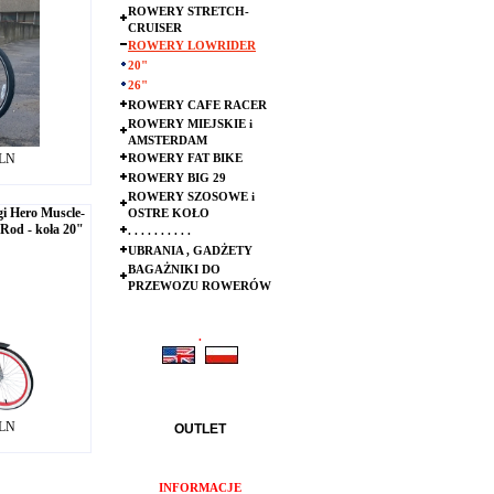
ROWERY STRETCH-
CRUISER
ROWERY LOWRIDER
20"
26"
ROWERY CAFE RACER
ROWERY MIEJSKIE i
AMSTERDAM
PLN
ROWERY FAT BIKE
ROWERY BIG 29
ROWERY SZOSOWE i
gi Hero Muscle-
OSTRE KOŁO
-Rod - koła 20"
. . . . . . . . . .
UBRANIA , GADŻETY
BAGAŻNIKI DO
PRZEWOZU ROWERÓW
.
.
PLN
OUTLET
INFORMACJE