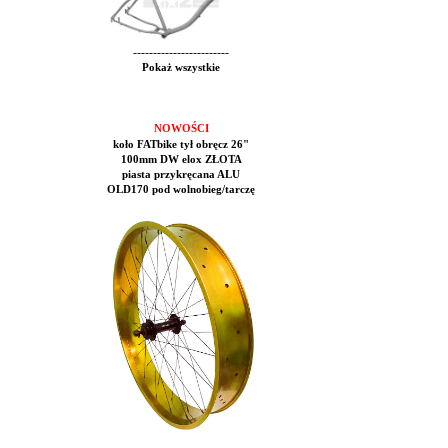
------------------------
Pokaż wszystkie
NOWOŚCI
koło FATbike tył obręcz 26"
100mm DW elox ZŁOTA
piasta przykręcana ALU
OLD170 pod wolnobieg/tarczę