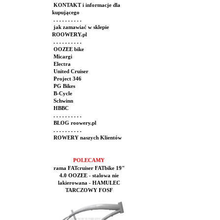
KONTAKT i informacje dla
kupującego
. . . . . . . . . .
jak zamawiać w sklepie
ROOWERY.pl
. . . . . . . . . .
OOZEE bike
Micargi
Electra
United Cruiser
Project 346
PG Bikes
B-Cycle
Schwinn
HBBC
. . . . . . . . . .
BLOG roowery.pl
. . . . . . . . . .
ROWERY naszych Klientów
POLECAMY
rama FATcruiser FATbike 19"
4.0 OOZEE - stalowa nie
lakierowana - HAMULEC
TARCZOWY FOSF