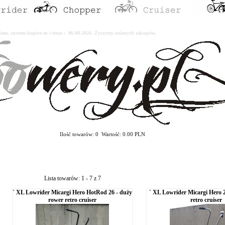
erdam, custom kupisz tu i teraz : 06-08-2026. Życzymy udanych zakupów.
Ilość towarów: 0 Wartość: 0.00 PLN
Lista towarów: 1 - 7 z 7
` XL Lowrider Micargi Hero HotRod 26 - duży
` XL Lowrider Micargi Hero 
rower retro cruiser
retro cruiser