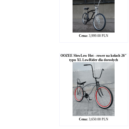
Cena:
3,999.00 PLN
OOZEE SlowLow Hot - rower na kołach 26"
typu XL LowRider dla dorosłych
Cena:
3,650.00 PLN