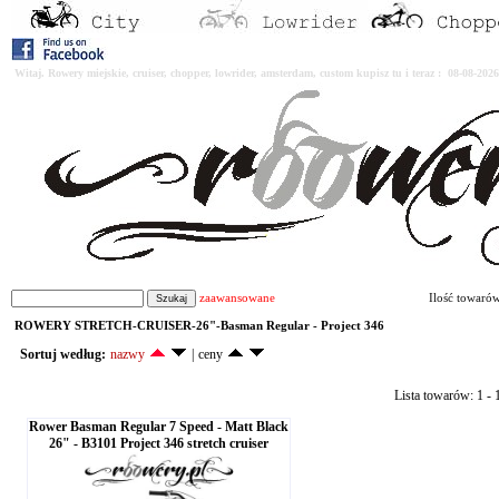
Witaj. Rowery miejskie, cruiser, chopper, lowrider, amsterdam, custom kupisz tu i teraz : 08-08-2
zaawansowane
Ilość towaró
ROWERY STRETCH-CRUISER-26"-Basman Regular - Project 346
Sortuj według:
nazwy
|
ceny
Lista towarów: 1 - 1
Rower Basman Regular 7 Speed - Matt Black
26" - B3101 Project 346 stretch cruiser