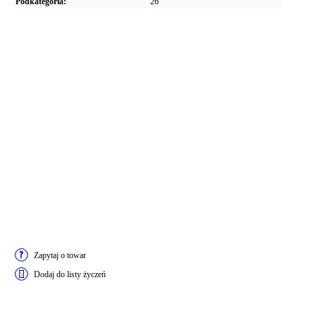
Podkategoria:
26"
Zapytaj o towar
Dodaj do listy życzeń