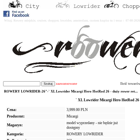
Witaj. Rowery miejskie, cruiser, chopper, lowrider, amsterdam, custom kupisz tu i teraz : 07-08-2
zaawansowane
Ilość towaró
ROWERY LOWRIDER-26"-` XL Lowrider Micargi Hero HotRod 26 - duży rower ret...
` XL Lowrider Micargi Hero HotRod 26 -
Cena:
3,999.00 PLN
Producent:
Micargi
model wyprzedany - nie będzie już
Magazyn:
dostępny
Kategoria:
ROWERY LOWRIDER