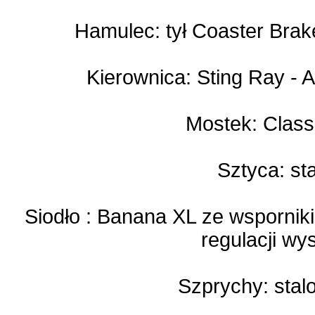
Hamulec: tył Coaster Brak
Kierownica: Sting Ray -
Mostek: Class
Sztyca: st
Siodło : Banana XL ze wspornik
regulacji wy
Szprychy: sta