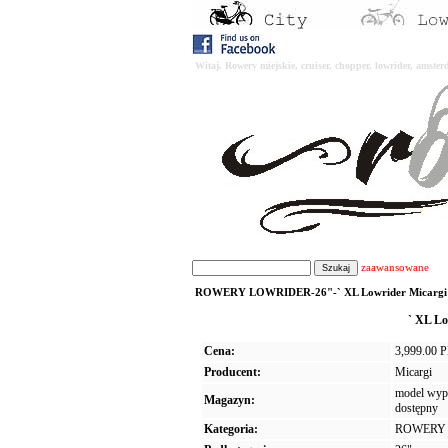
Witaj. Rowery miejskie, cruiser, chopper, lowrider, amst
zaawansowane
ROWERY LOWRIDER-26"-` XL Lowrider Micargi Her
` XL Lo
Cena:
3,999.00 
Producent:
Micargi
model wypr
Magazyn:
dostępny
Kategoria:
ROWERY