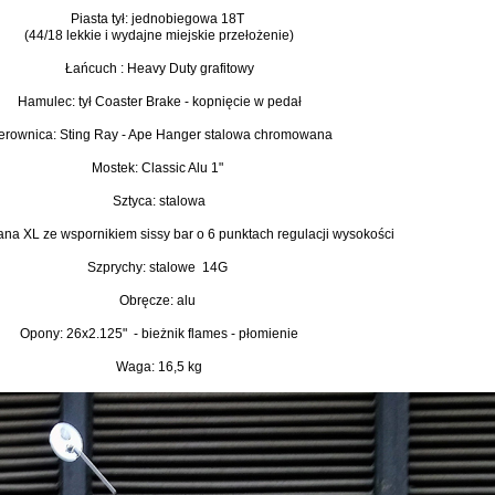
Piasta tył: jednobiegowa 18T
(44/18 lekkie i wydajne miejskie przełożenie)
Łańcuch : Heavy Duty grafitowy
Hamulec: tył Coaster Brake - kopnięcie w pedał
erownica: Sting Ray - Ape Hanger stalowa chromowana
Mostek: Classic Alu 1"
Sztyca: stalowa
ana XL ze wspornikiem sissy bar o 6 punktach regulacji wysokości
Szprychy: stalowe 14G
Obręcze: alu
Opony: 26x2.125" - bieżnik flames - płomienie
Waga: 16,5 kg