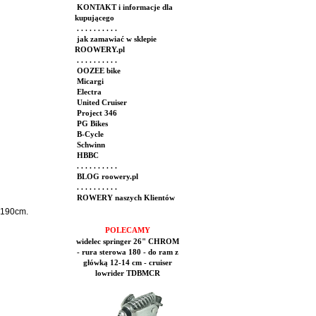
KONTAKT i informacje dla
kupującego
. . . . . . . . . .
jak zamawiać w sklepie
ROOWERY.pl
. . . . . . . . . .
OOZEE bike
Micargi
Electra
United Cruiser
Project 346
PG Bikes
B-Cycle
Schwinn
HBBC
. . . . . . . . . .
BLOG roowery.pl
. . . . . . . . . .
ROWERY naszych Klientów
 190cm.
POLECAMY
widelec springer 26" CHROM
- rura sterowa 180 - do ram z
główką 12-14 cm - cruiser
lowrider TDBMCR