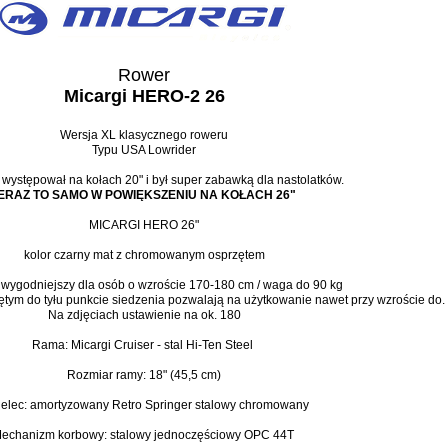
Rower
Micargi HERO-2 26
Wersja XL klasycznego roweru
Typu USA Lowrider
 występował na kołach 20" i był super zabawką dla nastolatków.
ERAZ TO SAMO W POWIĘKSZENIU NA KOŁACH 26"
MICARGI HERO 26"
kolor czarny mat z chromowanym osprzętem
wygodniejszy dla osób o wzroście 170-180 cm / waga do 90 kg
ętym do tyłu punkcie siedzenia pozwalają na użytkowanie nawet przy wzroście do.
Na zdjęciach ustawienie na ok. 180
Rama: Micargi Cruiser - stal Hi-Ten Steel
Rozmiar ramy: 18" (45,5 cm)
elec: amortyzowany Retro Springer stalowy chromowany
echanizm korbowy: stalowy jednoczęściowy OPC 44T