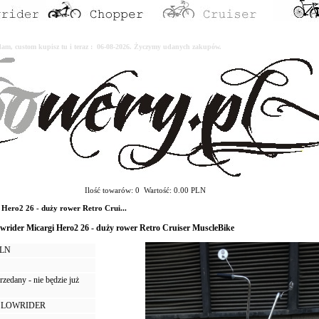
erdam, custom kupisz tu i teraz : 06-08-2026. Życzymy udanych zakupów.
Ilość towarów: 0 Wartość: 0.00 PLN
o2 26 - duży rower Retro Crui...
wrider Micargi Hero2 26 - duży rower Retro Cruiser MuscleBike
PLN
zedany - nie będzie już
 LOWRIDER