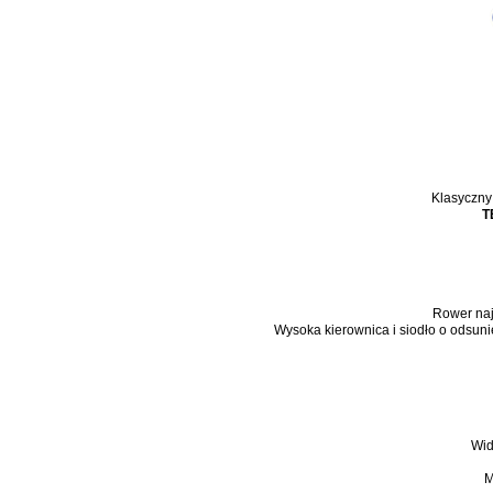
Klasyczny
T
Rower naj
Wysoka kierownica i siodło o odsuni
Wid
M