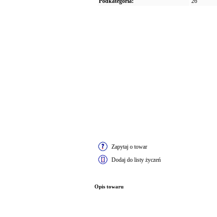
Podkategoria:
26"
Zapytaj o towar
Dodaj do listy życzeń
Opis towaru