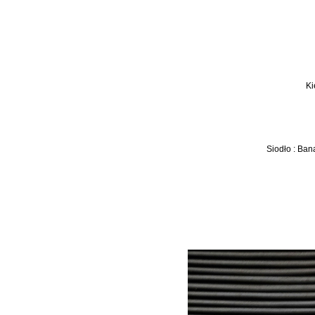
Ki
Siodło : Ban