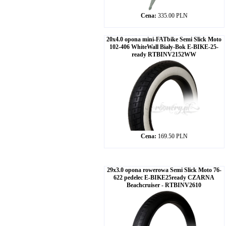
Cena:
335.00 PLN
20x4.0 opona mini-FATbike Semi Slick Moto
102-406 WhiteWall Biały-Bok E-BIKE-25-
ready RTBINV2152WW
Cena:
169.50 PLN
29x3.0 opona rowerowa Semi Slick Moto 76-
622 pedelec E-BIKE25ready CZARNA
Beachcruiser - RTBINV2610