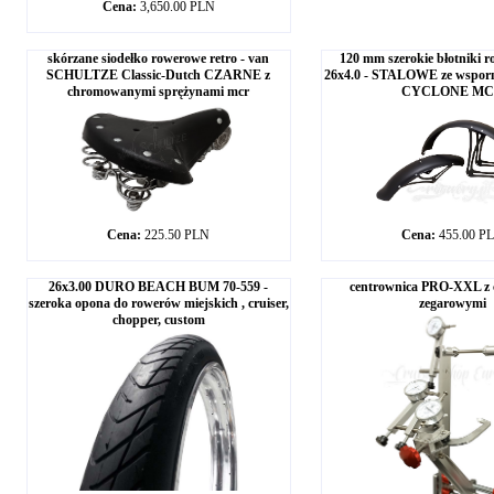
Cena:
3,650.00 PLN
skórzane siodełko rowerowe retro - van
120 mm szerokie błotniki 
SCHULTZE Classic-Dutch CZARNE z
26x4.0 - STALOWE ze wsporn
chromowanymi sprężynami mcr
CYCLONE M
Cena:
225.50 PLN
Cena:
455.00 P
26x3.00 DURO BEACH BUM 70-559 -
centrownica PRO-XXL z 
szeroka opona do rowerów miejskich , cruiser,
zegarowymi
chopper, custom