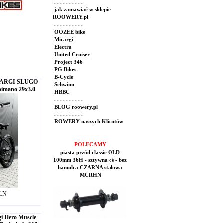
. . . . . . . . . .
jak zamawiać w sklepie
ROOWERY.pl
. . . . . . . . . .
OOZEE bike
Micargi
Electra
United Cruiser
Project 346
PG Bikes
B-Cycle
ICARGI SLUGO
Schwinn
Shimano 29x3.0
HBBC
. . . . . . . . . .
BLOG roowery.pl
. . . . . . . . . .
ROWERY naszych Klientów
POLECAMY
piasta przód classic OLD
100mm 36H - sztywna oś - bez
hamulca CZARNA stalowa
MCRHN
PLN
gi Hero Muscle-