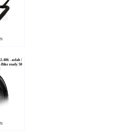
LN
-406 - asfalt /
-Bike ready 50
C
LN