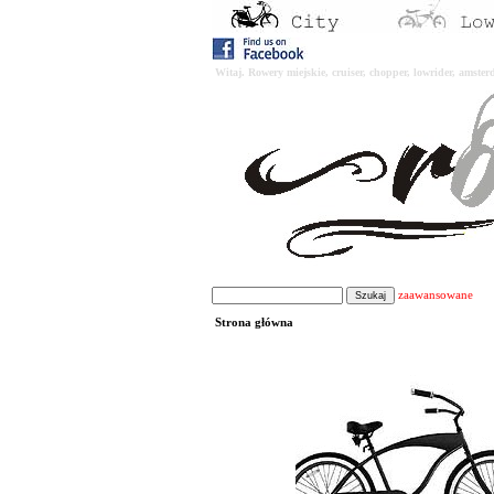
Witaj. Rowery miejskie, cruiser, chopper, lowrider, amst
zaawansowane
Strona główna