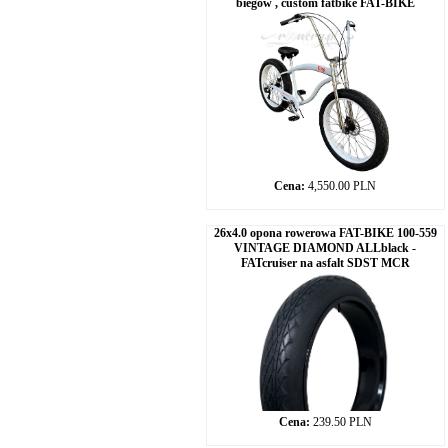
biegów , custom fatbike FAT-BIKE
Cena:
4,550.00 PLN
26x4.0 opona rowerowa FAT-BIKE 100-559
VINTAGE DIAMOND ALLblack -
FATcruiser na asfalt SDST MCR
Cena:
239.50 PLN