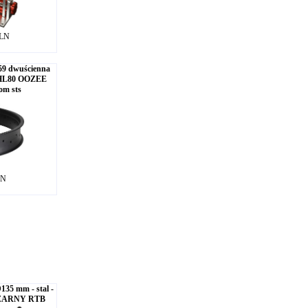
PLN
59 dwuścienna
HL80 OOZEE
om sts
LN
35 mm - stal -
CZARNY RTB