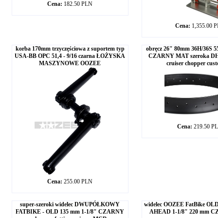
Cena:
182.50 PLN
Cena:
1,355.00 
korba 170mm trzyczęściowa z suportem typ
obręcz 26" 80mm 36H/36S 5
USA-BB OPC 51,4 - 9/16 czarna ŁOŻYSKA
CZARNY MAT szeroka D
MASZYNOWE OOZEE
cruiser chopper cust
Cena:
219.50 P
Cena:
255.00 PLN
super-szeroki widelec DWUPÓŁKOWY
widelec OOZEE FatBike OLD1
FATBIKE - OLD 135 mm 1-1/8" CZARNY
AHEAD 1-1/8" 220 mm 