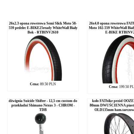
26x2.3 opona rowerowa Semi Slick Moto 58-
26x4.0 opona rowerowa FATb
559 pedelec E-BIKE25ready WhiteWall Biały
Moto 102-559 WhiteWall Bia
Bok - RTBINV2610
E-BIKE RTBINV
Cena:
89.50 PLN
Cena:
199.50 P
dźwignia Suicide Shifter - 12,5 cm custom do
koło FATbike przód OOZE
przekładni Shimano Nexus 3 - CHROM -
80mm DWUŚCIENNA piasta
TDB
OLD135mm ham.tarczo