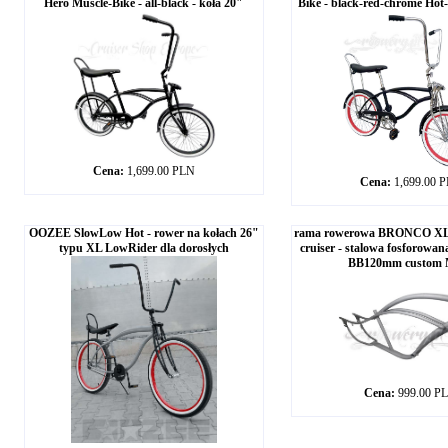
Hero Muscle-Bike - all-black - koła 20"
Bike - black-red-chrome Hot
Cena:
1,699.00 PLN
Cena:
1,699.00 
OOZEE SlowLow Hot - rower na kołach 26"
rama rowerowa BRONCO XL 3.
typu XL LowRider dla dorosłych
cruiser - stalowa fosforow
BB120mm custom
Cena:
999.00 P