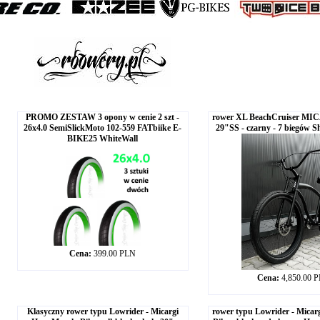
PROMO ZESTAW 3 opony w cenie 2 szt -
rower XL BeachCruiser M
26x4.0 SemiSlickMoto 102-559 FATbiike E-
29"SS - czarny - 7 biegów 
BIKE25 WhiteWall
Cena:
399.00 PLN
Cena:
4,850.00 
Klasyczny rower typu Lowrider - Micargi
rower typu Lowrider - Micar