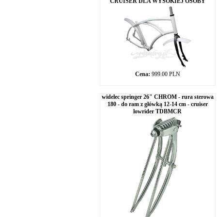
CRUISER DLA WYSOKIEJ OSOBY
Cena:
999.00 PLN
widelec springer 26" CHROM - rura sterowa
180 - do ram z główką 12-14 cm - cruiser
lowrider TDBMCR