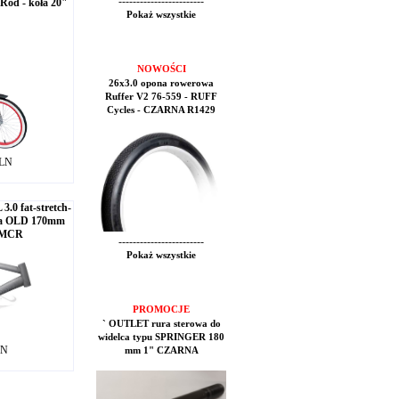
------------------------
-Rod - koła 20"
Pokaż wszystkie
NOWOŚCI
26x3.0 opona rowerowa
Ruffer V2 76-559 - RUFF
Cycles - CZARNA R1429
PLN
0 fat-stretch-
ana OLD 170mm
 MCR
------------------------
Pokaż wszystkie
PROMOCJE
` OUTLET rura sterowa do
widelca typu SPRINGER 180
LN
mm 1" CZARNA