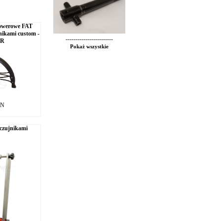
rowerowe FAT
ikami custom -
------------------------
CR
Pokaż wszystkie
LN
czujnikami