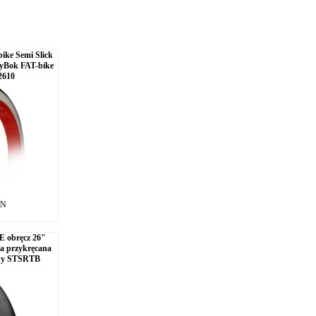
ike Semi Slick
łyBok FAT-bike
2610
LN
E obręcz 26"
 przykręcana
wy STSRTB