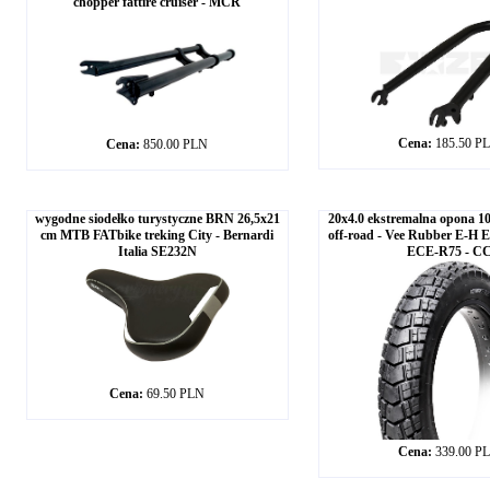
chopper fattire cruiser - MCR
Cena:
185.50 P
Cena:
850.00 PLN
wygodne siodełko turystyczne BRN 26,5x21
20x4.0 ekstremalna opona 102
cm MTB FATbike treking City - Bernardi
off-road - Vee Rubber E-H E
Italia SE232N
ECE-R75 - C
Cena:
69.50 PLN
Cena:
339.00 P