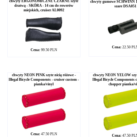
chwyty ERGONOMICZNE CZARNE szyte
chwyty gumowe SCHWINN 12
dratwą - SKÓRA - 14 cm do rowerów
szare DSA051
miejskich, cruiser AL0092
Cena:
22.50 PL
Cena:
99.50 PLN
chwyty NEON PINK szyte nicią różowe -
chwyty NEON YELOW szyte n
Illegal Bicycle Components - cruiser custom -
Illegal Bicycle Components 
pianka/vinyl
chopper pianka/vi
Cena:
47.50 PLN
Cena:
47.50 PL