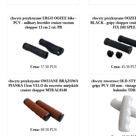
chwyty przykręcane ERGO OOZEE bike -
chwyty przykręcane OOZEE
PCV - military lowrider cruiser custom
BLACK - gripy chopper cr
chopper 13 cm 2 szt. PB
FIX DH SPEE
Cena:
57.50 PLN
Cena:
45.50 PL
chwyty przykręcane OWIJANE BRĄZOWA
chwyty rowerowe OLD-STY
PIANKA 13cm VELO do rowerów miejskich
gripy PCV 110 mm - vintage 
cruiser chopper MTB AL0140
holender TDB
Cena:
69.50 PLN