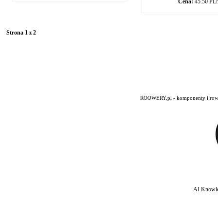
Cena:
45.50 PL
Strona 1 z 2
ROOWERY.pl - komponenty i rowery
AI Knowle