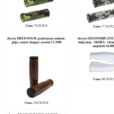
Cena:
79.50 PLN
Cena:
77.50 PL
chwyty DREWNIANE przykręcane mahoni -
chwyty ERGONOMICZNE B
gripy cruiser chopper custom CC1998
białą nicią - SKÓRA - 14c
miejskich AL00
Cena:
99.50 PL
Cena:
139.50 PLN