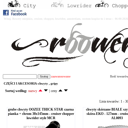
Witaj. Rowery miejskie, cruiser, chopper, lowrider, amsterdam, custom kupisz tu i teraz : 06-08-2
zaawansowane
Ilość towaró
CZĘŚCI I AKCESORIA-chwyty , gripy
Sortuj według:
nazwy
|
ceny
Lista towarów: 1 - 3
grube chwyty OOZEE THICK STAR czarna
chwyty skórzane BIAŁE szyte
pianka + chrom 38x145mm - cruiser chopper
skóra-EKO - 127mm - cruis
lowrider style MCR
AL0093