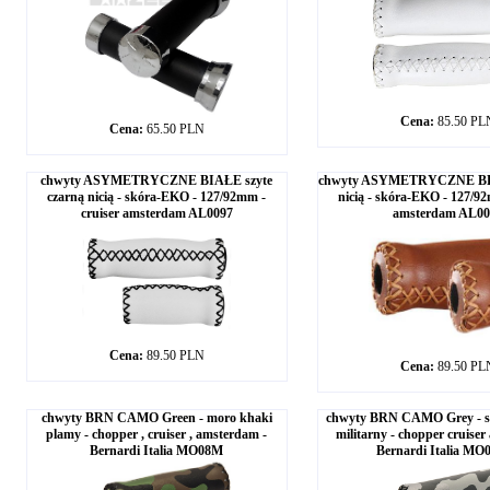
Cena:
85.50 PL
Cena:
65.50 PLN
chwyty ASYMETRYCZNE BIAŁE szyte
chwyty ASYMETRYCZNE B
czarną nicią - skóra-EKO - 127/92mm -
nicią - skóra-EKO - 127/92
cruiser amsterdam AL0097
amsterdam AL00
Cena:
89.50 PLN
Cena:
89.50 PL
chwyty BRN CAMO Green - moro khaki
chwyty BRN CAMO Grey - s
plamy - chopper , cruiser , amsterdam -
militarny - chopper cruise
Bernardi Italia MO08M
Bernardi Italia M