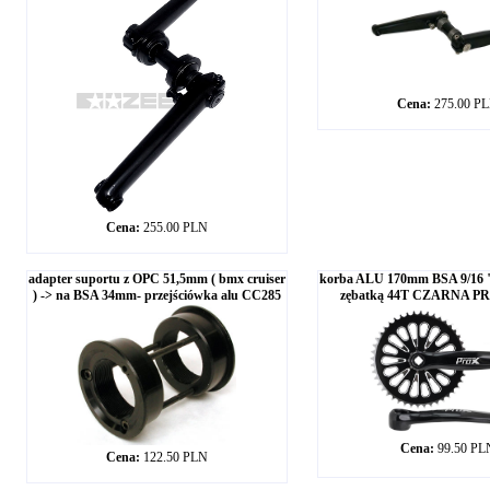
Cena:
275.00 P
Cena:
255.00 PLN
adapter suportu z OPC 51,5mm ( bmx cruiser
korba ALU 170mm BSA 9/16 
) -> na BSA 34mm- przejściówka alu CC285
zębatką 44T CZARNA P
Cena:
99.50 PL
Cena:
122.50 PLN