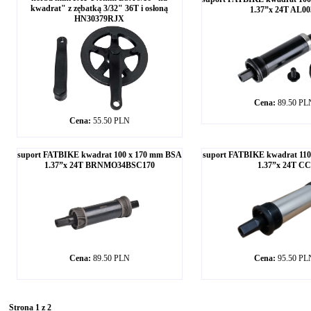
kwadrat" z zębatką 3/32" 36T i osłoną
1.37”x 24T AL00
HN30379RJX
Cena:
89.50 PL
Cena:
55.50 PLN
suport FATBIKE kwadrat 100 x 170 mm BSA
suport FATBIKE kwadrat 11
1.37”x 24T BRNMO34BSC170
1.37”x 24T CC
Cena:
89.50 PLN
Cena:
95.50 PL
Strona 1 z 2