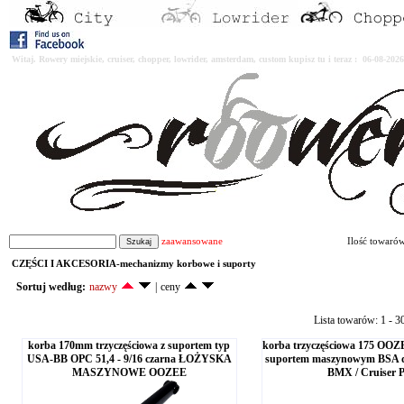
Witaj. Rowery miejskie, cruiser, chopper, lowrider, amsterdam, custom kupisz tu i teraz : 06-08-2
zaawansowane
Ilość towaró
CZĘŚCI I AKCESORIA-mechanizmy korbowe i suporty
Sortuj według:
nazwy
|
ceny
Lista towarów: 1 - 3
korba 170mm trzyczęściowa z suportem typ
korba trzyczęściowa 175 OOZE
USA-BB OPC 51,4 - 9/16 czarna ŁOŻYSKA
suportem maszynowym BSA d
MASZYNOWE OOZEE
BMX / Cruiser 