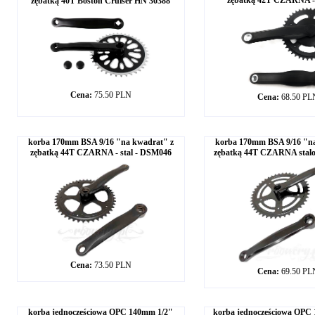
zębatką 42T CZARNA 
zębatką 40T Boston Cruiser HN 30388
Cena:
75.50 PLN
Cena:
68.50 PL
korba 170mm BSA 9/16 "na kwadrat" z
korba 170mm BSA 9/16 "na
zębatką 44T CZARNA - stal - DSM046
zębatką 44T CZARNA stalo
Cena:
73.50 PLN
Cena:
69.50 PL
korba jednoczęściowa OPC 140mm 1/2"
korba jednoczęściowa OPC 