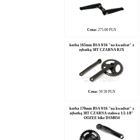
Cena:
275.00 PLN
korba 165mm BSA 9/16 "na kwadrat" z
zębatką 38T CZARNA RJX
Cena:
59.50 PLN
korba 170mm BSA 9/16 "na kwadrat" z
zębatką 38T CZARNA stalowa 1/2-1/8"
OOZEE bike DSM054