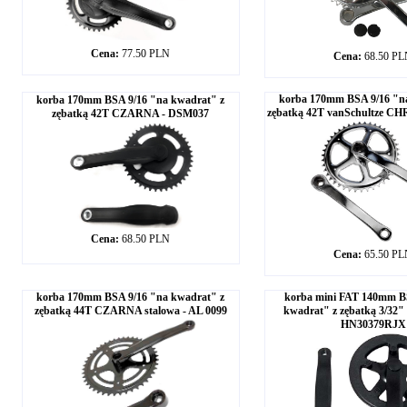
Cena:
77.50 PLN
Cena:
68.50 P
korba 170mm BSA 9/16 "n
korba 170mm BSA 9/16 "na kwadrat" z
zębatką 42T vanSchultze C
zębatką 42T CZARNA - DSM037
Cena:
68.50 PLN
Cena:
65.50 P
korba 170mm BSA 9/16 "na kwadrat" z
korba mini FAT 140mm B
zębatką 44T CZARNA stalowa - AL 0099
kwadrat" z zębatką 3/32" 
HN30379RJX