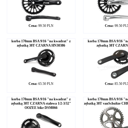
Cena:
99.50 PLN
Cena:
99.50 P
korba 170mm BSA 9/16 "na kwadrat" z
korba 170mm BSA 9/16 "n
zębatką 38T CZARNA HN30386
zębatką 38T CZAR
Cena:
65.50 PLN
Cena:
85.50 P
korba 170mm BSA 9/16 "na kwadrat" z
korba 170mm BSA 9/16 "n
zębatką 38T CZARNA stalowa 1/2-3/32"
zębatką 38T vanSchultze C
OOZEE bike DSM066