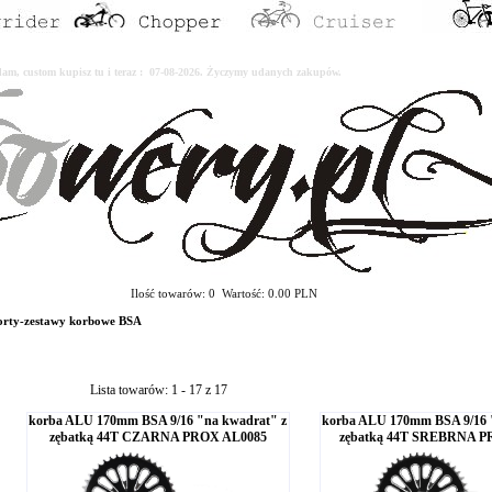
erdam, custom kupisz tu i teraz : 07-08-2026. Życzymy udanych zakupów.
Ilość towarów: 0 Wartość: 0.00 PLN
rty-zestawy korbowe BSA
Lista towarów: 1 - 17 z 17
korba ALU 170mm BSA 9/16 "na kwadrat" z
korba ALU 170mm BSA 9/16 
zębatką 44T CZARNA PROX AL0085
zębatką 44T SREBRNA P