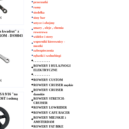
przerzutki
ramy
siodełka
LN
sissy bar
sztyce i obejmy
smary , oleje , chemia
a kwadrat" z
rowerowa
HROM - DSM043
widelce i stery
wsporniki kierownicy -
mostki
zabezpieczenia
zębatki i wolnobiegi
. . . . . . . . . .
ROWERY I HULAJNOGI
ELEKTRYCZNE
. . . . . . . . . .
ROWERY CUSTOM
LN
ROWERY CRUISER męskie
ROWERY CRUISER
SA 9/16 "na
damskie
36T i osłoną
ROWERY STRETCH-
CRUISER
ROWERY LOWRIDER
ROWERY CAFE RACER
ROWERY MIEJSKIE i
AMSTERDAM
ROWERY FAT BIKE