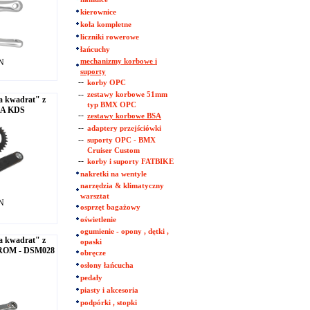
kierownice
koła kompletne
liczniki rowerowe
łańcuchy
LN
mechanizmy korbowe i
suporty
--
korby OPC
--
zestawy korbowe 51mm
a kwadrat" z
typ BMX OPC
NA KDS
--
zestawy korbowe BSA
--
adaptery przejściówki
--
suporty OPC - BMX
Cruiser Custom
--
korby i suporty FATBIKE
nakretki na wentyle
narzędzia & klimatyczny
warsztat
LN
osprzęt bagażowy
oświetlenie
ogumienie - opony , dętki ,
a kwadrat" z
opaski
HROM - DSM028
obręcze
osłony łańcucha
pedały
piasty i akcesoria
podpórki , stopki