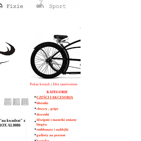
Pokaż koszyk
|
Złóż zamówienie
KATEGORIE
CZĘŚCI I AKCESORIA
błotniki
chwyty , gripy
dzwonki
dźwignie i manetki zmiany
"na kwadrat" z
biegów
ROX AL0086
emblematy i naklejki
gadżety na prezent
hamulce