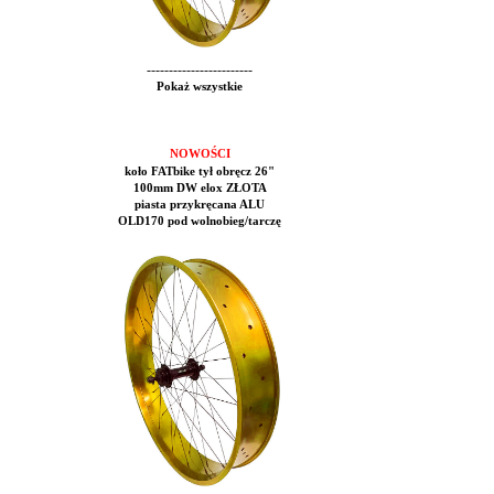
------------------------
Pokaż wszystkie
NOWOŚCI
koło FATbike tył obręcz 26"
100mm DW elox ZŁOTA
piasta przykręcana ALU
OLD170 pod wolnobieg/tarczę