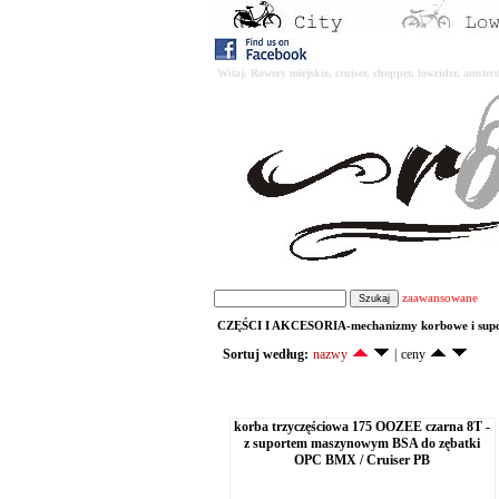
Witaj. Rowery miejskie, cruiser, chopper, lowrider, amst
zaawansowane
CZĘŚCI I AKCESORIA-mechanizmy korbowe i supo
Sortuj według:
nazwy
|
ceny
korba trzyczęściowa 175 OOZEE czarna 8T -
z suportem maszynowym BSA do zębatki
OPC BMX / Cruiser PB