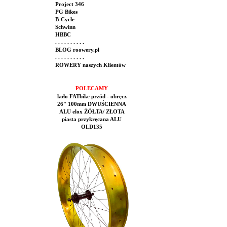
Project 346
PG Bikes
B-Cycle
Schwinn
HBBC
. . . . . . . . . .
BLOG roowery.pl
. . . . . . . . . .
ROWERY naszych Klientów
POLECAMY
koło FATbike przód - obręcz
26" 100mm DWUŚCIENNA
ALU elox ŻÓŁTA/ ZŁOTA
piasta przykręcana ALU
OLD135