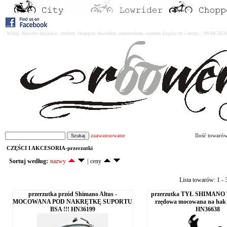
Witaj. Rowery miejskie, cruiser, chopper, lowrider, amsterdam, custom kupisz tu i teraz : 09-08-2
zaawansowane
Ilość towaró
CZĘŚCI I AKCESORIA-przerzutki
Sortuj według:
nazwy
|
ceny
Lista towarów: 1 - 3
przerzutka przód Shimano Altus -
przerzutka TYŁ SHIMANO
MOCOWANA POD NAKRĘTKĘ SUPORTU
rzędowa mocowana na ha
BSA !!! HN36199
HN36638