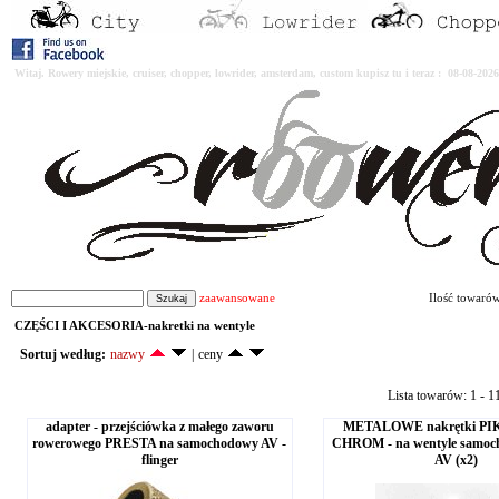
Witaj. Rowery miejskie, cruiser, chopper, lowrider, amsterdam, custom kupisz tu i teraz : 08-08-2
zaawansowane
Ilość towaró
CZĘŚCI I AKCESORIA-nakretki na wentyle
Sortuj według:
nazwy
|
ceny
Lista towarów: 1 - 1
adapter - przejściówka z małego zaworu
METALOWE nakrętki PIK 
rowerowego PRESTA na samochodowy AV -
CHROM - na wentyle samo
flinger
AV (x2)