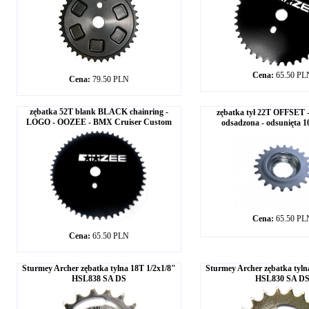
Cena:
65.50 PL
Cena:
79.50 PLN
zębatka 52T blank BLACK chainring -
zębatka tył 22T OFFSET
LOGO - OOZEE - BMX Cruiser Custom
odsadzona - odsunięta 
Cena:
65.50 PL
Cena:
65.50 PLN
Sturmey Archer zębatka tylna 18T 1/2x1/8"
Sturmey Archer zębatka tyln
HSL838 SA DS
HSL830 SA D