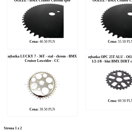
OOZEE - BMX Cruiser Custom spee
OOZEE - BMX Cruiser C
Cena:
46.50 PLN
Cena:
55.50 PL
zębatka LUCKY 7 - 36T - stal - chrom - BMX
zębatka OPC 25T ALU - OOZ
Cruiser Lowrider - CC
1/2-1/8 - blat BMX DIRT
Cena:
69.50 PL
Cena:
39.50 PLN
Strona 1 z 2