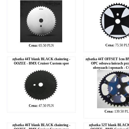
Cena:
75.50 PL
Cena:
65.50 PLN
zębatka 44T blank BLACK chainring -
zębatka 44T OFFSET 1cm
OOZEE - BMX Cruiser Custom spee
OPC odsuwa łańcuch przy
obręczach i oponach -
Cena:
47.50 PLN
Cena:
139.50 P
zębatka 46T blank BLACK chainring -
zębatka 52T blank BLACK 