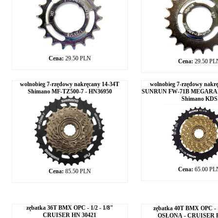
Cena:
29.50 PLN
Cena:
29.50 PL
wolnobieg 7-rzędowy nakręcany 14-34T
wolnobieg 7-rzędowy nakr
Shimano MF-TZ500-7 - HN36950
SUNRUN FW-71B MEGARAN
Shimano KDS
Cena:
65.00 PL
Cena:
85.50 PLN
zębatka 36T BMX OPC - 1/2 - 1/8"
zębatka 40T BMX OPC - 1
CRUISER HN 30421
OSŁONĄ - CRUISER H