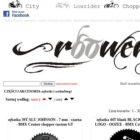
Witaj. Rowery miejskie, cruiser, chopper, lowrider, amsterdam, custom kupisz tu i teraz : 10-08-2
zaawansowane
Ilość towaró
CZĘŚCI I AKCESORIA-zębatki i wolnobiegi
Sortuj według:
nazwy
|
ceny
Lista towarów: 1 - 3
zębatka 39T ALU JOHNSON - 7 mm - czarna
zębatka 44T blank BLACK 
- BMX Cruiser chopper custom GT
LOGO - OOZEE - BMX Cru